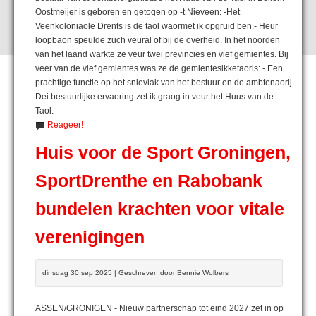
Oostmeijer is geboren en getogen op -t Nieveen: -Het
Veenkoloniaole Drents is de taol waormet ik opgruid ben.- Heur
loopbaon speulde zuch veural of bij de overheid. In het noorden
van het laand warkte ze veur twei previncies en vief gemientes. Bij
veer van de vief gemientes was ze de gemientesikketaoris: - Een
prachtige functie op het snievlak van het bestuur en de ambtenaorij.
Dei bestuurlijke ervaoring zet ik graog in veur het Huus van de
Taol.-
Reageer!
Huis voor de Sport Groningen,
SportDrenthe en Rabobank
bundelen krachten voor vitale
verenigingen
dinsdag 30 sep 2025 | Geschreven door Bennie Wolbers
ASSEN/GRONIGEN - Nieuw partnerschap tot eind 2027 zet in op