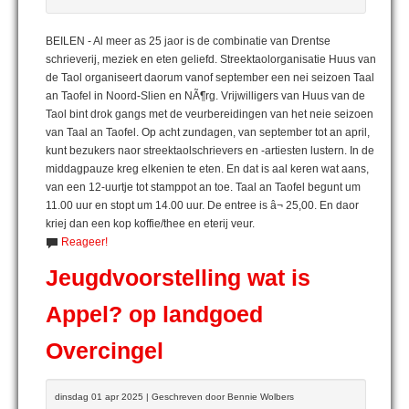
BEILEN - Al meer as 25 jaor is de combinatie van Drentse
schrieverij, meziek en eten geliefd. Streektaolorganisatie Huus van
de Taol organiseert daorum vanof september een nei seizoen Taal
an Taofel in Noord-Slien en NÃ¶rg. Vrijwilligers van Huus van de
Taol bint drok gangs met de veurbereidingen van het neie seizoen
van Taal an Taofel. Op acht zundagen, van september tot an april,
kunt bezukers naor streektaolschrievers en -artiesten lustern. In de
middagpauze kreg elkenien te eten. En dat is aal keren wat aans,
van een 12-uurtje tot stamppot an toe. Taal an Taofel begunt um
11.00 uur en stopt um 14.00 uur. De entree is â¬ 25,00. En daor
kriej dan een kop koffie/thee en eterij veur.
Reageer!
Jeugdvoorstelling wat is
Appel? op landgoed
Overcingel
dinsdag 01 apr 2025 | Geschreven door Bennie Wolbers