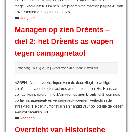
van 10.30 tot 16.30 uur. Om 12.00 uur is voor 15 euro de
mogelijkheid om te lunchen. Het programma staat op pagina 45 van
onze Kroniek van september 2025.
Reageer!
Managen op zien Drèents –
diel 2: het Drèents as wapen
tegen campagnetaol
maandag 25 aug 2025 | Geschreven door Bennie Wolbers
ASSEN - Met de verkiezingen veur de deur vliegt de wollige
beloften en vage beleidstaol oes weer um de oren. Het Huus van
de Taol komp daorum met Managen op zien Drents iel 2: een neie
portie management- en vergaderjeukwoorden, vertaold in de
streektaol. Helder, humoristisch en handig veur politici die de kiezer
ÃÂ©cht bereiken wilt.
Reageer!
Overzicht van Historische