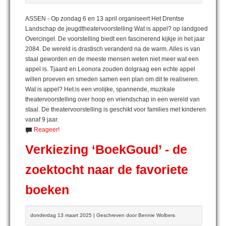
ASSEN - Op zondag 6 en 13 april organiseert Het Drentse
Landschap de jeugdtheatervoorstelling Wat is appel? op landgoed
Overcingel. De voorstelling biedt een fascinerend kijkje in het jaar
2084. De wereld is drastisch veranderd na de warm. Alles is van
staal geworden en de meeste mensen weten niet meer wat een
appel is. Tjaard en Leonora zouden dolgraag een echte appel
willen proeven en smeden samen een plan om dit te realiseren.
Wat is appel? Het.is een vrolijke, spannende, muzikale
theatervoorstelling over hoop en vriendschap in een wereld van
staal. De theatervoorstelling is geschikt voor families met kinderen
vanaf 9 jaar.
Reageer!
Verkiezing ‘BoekGoud’ - de
zoektocht naar de favoriete
boeken
donderdag 13 maart 2025 | Geschreven door Bennie Wolbers