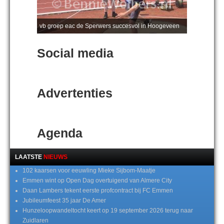
vb groep eac de Sperwers succesvol in Hoogeveen
Social media
Advertenties
Agenda
LAATSTE
NIEUWS
102 kaarsen voor eeuwling Mieke Sijbom-Maatje
Emmen wint op Open Dag overtuigend van Almere City
Daan Lambers tekent eerste profcontract bij FC Emmen
Jubileumfeest 35 jaar De Amer
Hunzeloopwandeltocht keert op 19 september 2026 terug naar
Zuidlaren