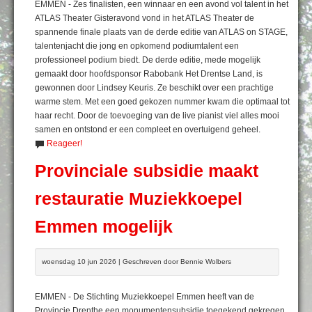
EMMEN - Zes finalisten, een winnaar en een avond vol talent in het
ATLAS Theater Gisteravond vond in het ATLAS Theater de
spannende finale plaats van de derde editie van ATLAS on STAGE,
talentenjacht die jong en opkomend podiumtalent een
professioneel podium biedt. De derde editie, mede mogelijk
gemaakt door hoofdsponsor Rabobank Het Drentse Land, is
gewonnen door Lindsey Keuris. Ze beschikt over een prachtige
warme stem. Met een goed gekozen nummer kwam die optimaal tot
haar recht. Door de toevoeging van de live pianist viel alles mooi
samen en ontstond er een compleet en overtuigend geheel.
Reageer!
Provinciale subsidie maakt
restauratie Muziekkoepel
Emmen mogelijk
woensdag 10 jun 2026 | Geschreven door Bennie Wolbers
EMMEN - De Stichting Muziekkoepel Emmen heeft van de
Provincie Drenthe een monumentensubsidie toegekend gekregen