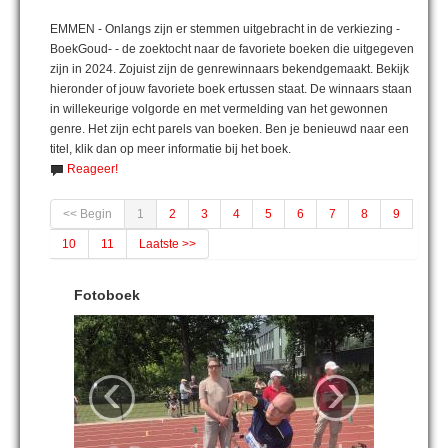
EMMEN - Onlangs zijn er stemmen uitgebracht in de verkiezing -
BoekGoud- - de zoektocht naar de favoriete boeken die uitgegeven
zijn in 2024. Zojuist zijn de genrewinnaars bekendgemaakt. Bekijk
hieronder of jouw favoriete boek ertussen staat. De winnaars staan
in willekeurige volgorde en met vermelding van het gewonnen
genre. Het zijn echt parels van boeken. Ben je benieuwd naar een
titel, klik dan op meer informatie bij het boek.
Reageer!
<< Begin
1
2
3
4
5
6
7
8
9
10
11
Laatste >>
Fotoboek
‹
›