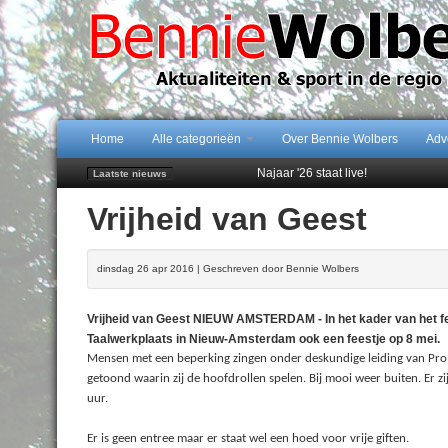
Home
Alle categorieën
Over Bennie Wolbers
Adv
Najaar '26 staat live!
Laatste nieuws
102 kaarsen voor eeuwling Mieke 
Vrijheid van Geest
Emmen wint op Open Dag overtuig
Daan Lambers tekent eerste profc
Peter van Dijk Projects & Investm
dinsdag 26 apr 2016 | Geschreven door Bennie Wolbers
Vrijheid van Geest NIEUW AMSTERDAM - In het kader van het fee
Taalwerkplaats in Nieuw-Amsterdam ook een feestje op 8 mei.
Mensen met een beperking zingen onder deskundige leiding van Pro
getoond waarin zij de hoofdrollen spelen. Bij mooi weer buiten. Er
uur.
Er is geen entree maar er staat wel een hoed voor vrije giften.