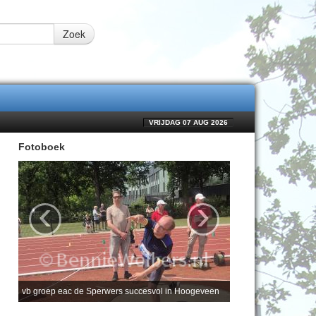
Zoek
VRIJDAG 07 AUG 2026
Fotoboek
‹
›
vb groep eac de Sperwers succesvol in Hoogeveen