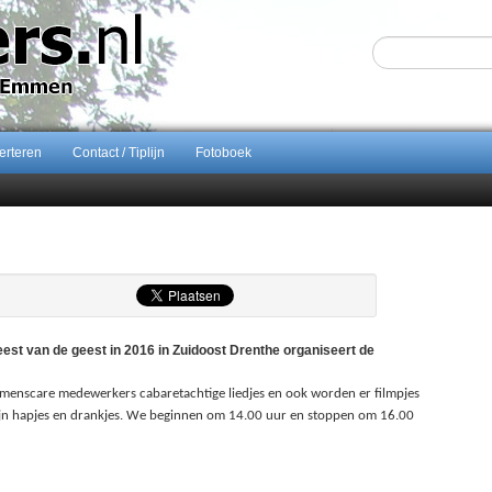
erteren
Contact / Tiplijn
Fotoboek
Sijbom-Maatje
end van Almere City
ontract bij FC Emmen
ents breidt samenwerking Emmen uit als nieuwe rugsponsor
st van de geest in 2016 in Zuidoost Drenthe organiseert de
menscare medewerkers cabaretachtige liedjes en ook worden er filmpjes
 zijn hapjes en drankjes. We beginnen om 14.00 uur en stoppen om 16.00