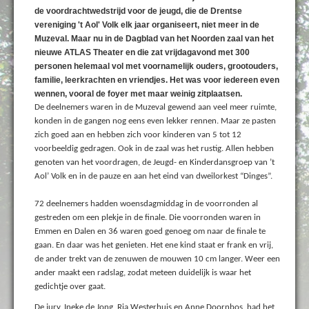
de voordrachtwedstrijd voor de jeugd, die de Drentse
vereniging 't Aol' Volk elk jaar organiseert, niet meer in de
Muzeval. Maar nu in de Dagblad van het Noorden zaal van het
nieuwe ATLAS Theater en die zat vrijdagavond met 300
personen helemaal vol met voornamelijk ouders, grootouders,
familie, leerkrachten en vriendjes. Het was voor iedereen even
wennen, vooral de foyer met maar weinig zitplaatsen.
De deelnemers waren in de Muzeval gewend aan veel meer ruimte,
konden in de gangen nog eens even lekker rennen. Maar ze pasten
zich goed aan en hebben zich voor kinderen van 5 tot 12
voorbeeldig gedragen. Ook in de zaal was het rustig. Allen hebben
genoten van het voordragen, de Jeugd- en Kinderdansgroep van ’t
Aol’ Volk en in de pauze en aan het eind van dweilorkest “Dinges”.
72 deelnemers hadden woensdagmiddag in de voorronden al
gestreden om een plekje in de finale. Die voorronden waren in
Emmen en Dalen en 36 waren goed genoeg om naar de finale te
gaan. En daar was het genieten. Het ene kind staat er frank en vrij,
de ander trekt van de zenuwen de mouwen 10 cm langer. Weer een
ander maakt een radslag, zodat meteen duidelijk is waar het
gedichtje over gaat.
De jury, Ineke de Jong, Ria Westerhuis en Anne Doornbos, had het