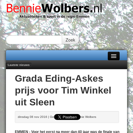
Zoek
Laatste nieuws
Home
Peter van Dijk Projects & Investments breidt samenwerking Emmen uit als
Grada Eding-Askes
nieuwe rugsponsor
Alle categorieën
Najaar '26 staat live!
prijs voor Tim Winkel
102 kaarsen voor eeuwling Mieke Sijbom-Maatje
Over Bennie Wolbers
Emmen wint op Open Dag overtuigend van Almere City
uit Sleen
Treffer van Quispel bezorgt FC Emmen droomstart
Adverteren
ZONDAG 09 AUG 2026
Contact / Tiplijn
dinsdag 08 nov 2016 | Geschreven door Bennie Wolbers
Fotoboek
EMMEN - Voor het eerst na meer dan 40 jaar was de finale van