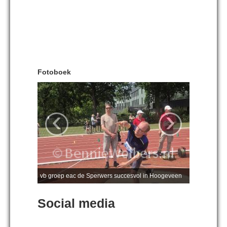
Fotoboek
‹
›
vb groep eac de Sperwers succesvol in Hoogeveen
Social media