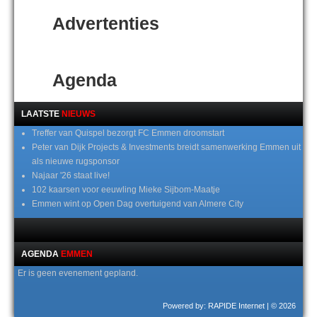
Advertenties
Agenda
LAATSTE
NIEUWS
Treffer van Quispel bezorgt FC Emmen droomstart
Peter van Dijk Projects & Investments breidt samenwerking Emmen uit
als nieuwe rugsponsor
Najaar '26 staat live!
102 kaarsen voor eeuwling Mieke Sijbom-Maatje
Emmen wint op Open Dag overtuigend van Almere City
AGENDA
EMMEN
Er is geen evenement gepland.
Powered by: RAPIDE Internet
| © 2026