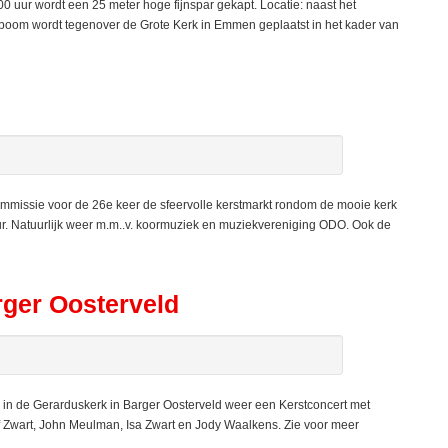
uur wordt een 25 meter hoge fijnspar gekapt. Locatie: naast het
 boom wordt tegenover de Grote Kerk in Emmen geplaatst in het kader van
missie voor de 26e keer de sfeervolle kerstmarkt rondom de mooie kerk
uur. Natuurlijk weer m.m..v. koormuziek en muziekvereniging ODO. Ook de
rger Oosterveld
de Gerarduskerk in Barger Oosterveld weer een Kerstconcert met
 Zwart, John Meulman, Isa Zwart en Jody Waalkens. Zie voor meer