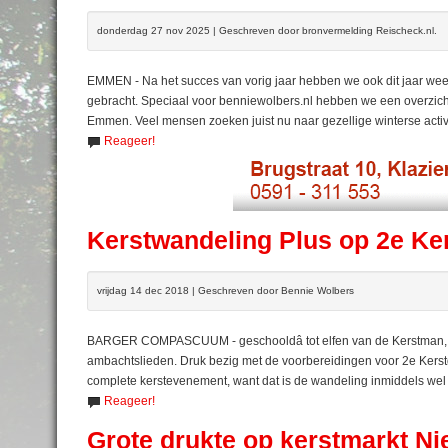
donderdag 27 nov 2025 | Geschreven door bronvermelding Reischeck.nl.
EMMEN - Na het succes van vorig jaar hebben we ook dit jaar weer
gebracht. Speciaal voor benniewolbers.nl hebben we een overzic
Emmen. Veel mensen zoeken juist nu naar gezellige winterse activi
Reageer!
Kerstwandeling Plus op 2e Ke
vrijdag 14 dec 2018 | Geschreven door Bennie Wolbers
BARGER COMPASCUUM - geschooldâ tot elfen van de Kerstman, de 
ambachtslieden. Druk bezig met de voorbereidingen voor 2e Kerstd
complete kerstevenement, want dat is de wandeling inmiddels wel
Reageer!
Grote drukte op kerstmarkt 