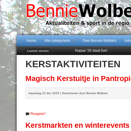
Home
Alle categorieën
Over Bennie Wolbers
Adv
Najaar '26 staat live!
Laatste nieuws
102 kaarsen voor eeuwling Mieke 
KERSTAKTIVITEITEN
Emmen wint op Open Dag overtuig
Daan Lambers tekent eerste profc
Peter van Dijk Projects & Investm
Magisch Kerstuitje in Pantrop
maandag 22 dec 2025 | Geschreven door Bennie Wolbers
Reageer!
Kerstmarkten en winterevents