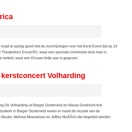
rica
loopt al aardig goed met de inschrijvingen voor het Kerst Event dat op 19
 Theaterkoor EricarrÃ©, waar een speciale commissie druk mee is.
l verteld, waar een Ericaas tintje aan is gegeven.
 kerstconcert Volharding
De Volharding uit Barger Oosterveld en Nieuw Dordrecht trok
arduskerk in Barger Oosterveld waren er naast de muziek van de
 Bouke, Melissa Meeuwisse en Jeffrey MuÃÂ©s die begeleid werden