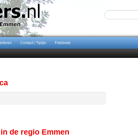
erteren
Contact / Tiplijn
Fotoboek
Sijbom-Maatje
end van Almere City
ontract bij FC Emmen
ents breidt samenwerking Emmen uit als nieuwe rugsponsor
ica
 in de regio Emmen