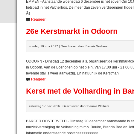
EMMEN - Aanstaande woensdag 6 december is het zover! Om 10.00 
fietspad in het Valtherbos. De meer dan zeven verdiepingen hoge
Ã¢
Reageer!
26e Kerstmarkt in Odoorn
zondag 19 nov 2017 | Geschreven door Bennie Wolbers
ODOORN - Dinsdag 12 december a.s. organiseert de kerstmarktcom
in Odoorn. Aan de Boshof en op het plein. Van 17.00 uur - 21.00 
levende stal is weer aanwezig. En natuurlijk de Kerstman
Reageer!
Kerst met de Volharding in Ba
zaterdag 17 dec 2016 | Geschreven door Bennie Wolbers
BARGER OOSTERVELD - Dinsdag 20 december aanstaande is er in 
muziekvereniging de Volharding m.m.v. Bouke, Brenda Bee en Jeff
informatie onderstaande poster.>>>>>>>>>>