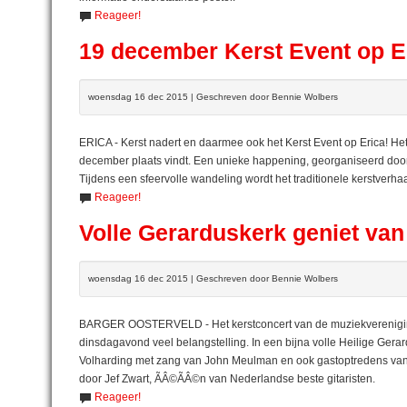
Reageer!
19 december Kerst Event op E
woensdag 16 dec 2015 | Geschreven door Bennie Wolbers
ERICA - Kerst nadert en daarmee ook het Kerst Event op Erica! Het 
december plaats vindt. Een unieke happening, georganiseerd door
Tijdens een sfeervolle wandeling wordt het traditionele kerstverhaa
Reageer!
Volle Gerarduskerk geniet van
woensdag 16 dec 2015 | Geschreven door Bennie Wolbers
BARGER OOSTERVELD - Het kerstconcert van de muziekvereniging 
dinsdagavond veel belangstelling. In een bijna volle Heilige Ger
Volharding met zang van John Meulman en ook gastoptredens van
door Jef Zwart, ÃÂ©ÃÂ©n van Nederlandse beste gitaristen.
Reageer!