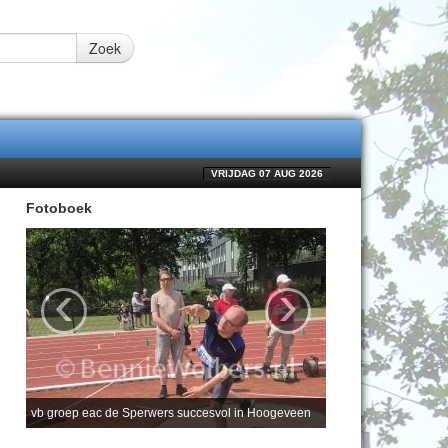
Zoek
VRIJDAG 07 AUG 2026
Fotoboek
‹
›
vb groep eac de Sperwers succesvol in Hoogeveen