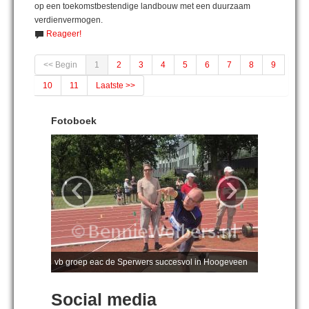
op een toekomstbestendige landbouw met een duurzaam
verdienvermogen.
Reageer!
<< Begin
1
2
3
4
5
6
7
8
9
10
11
Laatste >>
Fotoboek
‹
›
vb groep eac de Sperwers succesvol in Hoogeveen
Social media