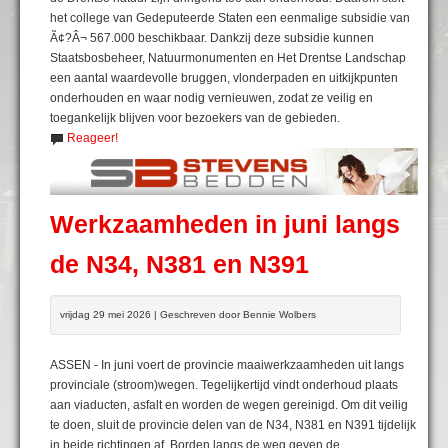
het college van Gedeputeerde Staten een eenmalige subsidie van
Ã¢?Â¬ 567.000 beschikbaar. Dankzij deze subsidie kunnen
Staatsbosbeheer, Natuurmonumenten en Het Drentse Landschap
een aantal waardevolle bruggen, vlonderpaden en uitkijkpunten
onderhouden en waar nodig vernieuwen, zodat ze veilig en
toegankelijk blijven voor bezoekers van de gebieden.
Reageer!
Werkzaamheden in juni langs
de N34, N381 en N391
vrijdag 29 mei 2026 | Geschreven door Bennie Wolbers
ASSEN - In juni voert de provincie maaiwerkzaamheden uit langs
provinciale (stroom)wegen. Tegelijkertijd vindt onderhoud plaats
aan viaducten, asfalt en worden de wegen gereinigd. Om dit veilig
te doen, sluit de provincie delen van de N34, N381 en N391 tijdelijk
in beide richtingen af. Borden langs de weg geven de