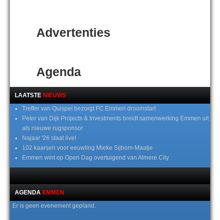
Advertenties
Agenda
LAATSTE
NIEUWS
Treffer van Quispel bezorgt FC Emmen droomstart
Peter van Dijk Projects & Investments breidt samenwerking Emmen uit
als nieuwe rugsponsor
Najaar '26 staat live!
102 kaarsen voor eeuwling Mieke Sijbom-Maatje
Emmen wint op Open Dag overtuigend van Almere City
AGENDA
EMMEN
Er is geen evenement gepland.