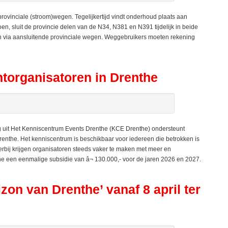
rovinciale (stroom)wegen. Tegelijkertijd vindt onderhoud plaats aan
oen, sluit de provincie delen van de N34, N381 en N391 tijdelijk in beide
n via aansluitende provinciale wegen. Weggebruikers moeten rekening
torganisatoren in Drenthe
g uit Het Kenniscentrum Events Drenthe (KCE Drenthe) ondersteunt
renthe. Het kenniscentrum is beschikbaar voor iedereen die betrokken is
Hierbij krijgen organisatoren steeds vaker te maken met meer en
 een eenmalige subsidie van â¬ 130.000,- voor de jaren 2026 en 2027.
on van Drenthe’ vanaf 8 april ter