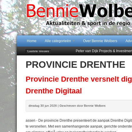
Home
Alle categorieën
Over Bennie Wolbers
Adv
Peter van Dijk Projects & Investm
Laatste nieuws
Najaar '26 staat live!
PROVINCIE DRENTHE
102 kaarsen voor eeuwling Mieke 
Emmen wint op Open Dag overtuig
Treffer van Quispel bezorgt FC Em
Provincie Drenthe versnelt di
Drenthe Digitaal
dinsdag 30 jun 2026 | Geschreven door Bennie Wolbers
assen - De provincie Drenthe presenteert de aanpak Drenthe Digitaa
te versnellen. Met een samenhangende aanpak, gerichte onderste