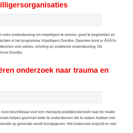
illigersorganisaties
n extra ondersteuning om vrijwilligers te werven, goed te begeleiden en
rachten in het programma Vrijwilligers Drenthe. Daarmee komt er Ã©Ã©n
htkunnen voor advies, scholing en praktische ondersteuning. Dit
incie Drenthe.
ëren onderzoek naar trauma en
euro beschikbaar voor een meerjarig praktijkonderzoek naar de relatie
onals helpen gezinnen beter te ondersteunen die te maken hebben met
neratie op generatie wordt doorgegeven. Het onderzoek loopt tot en met