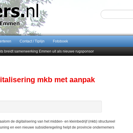
erteren
Contact / Tiplijn
Fotoboek
ents breidt samenwerking Emmen uit als nieuwe rugsponsor
Sijbom-Maatje
end van Almere City
men droomstart
gitalisering mkb met aanpak
lom de digitalisering van het midden- en kleinbedrijf (mkb) structureel
uning en een nieuwe subsidieregeling helpt de provincie ondernemers