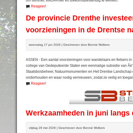
om slimmer, efficiÃ«nter en toekomstbestendig te werken.
Reageer!
De provincie Drenthe investee
voorzieningen in de Drentse n
woensdag 17 jun 2026 | Geschreven door Bennie Wolbers
ASSEN - Een aantal voorzieningen voor wandelaars en fietsers in 
college van Gedeputeerde Staten een eenmalige subsidie van Ã¢
Staatsbosbeheer, Natuurmonumenten en Het Drentse Landschap ee
onderhouden en waar nodig vernieuwen, zodat ze veilig en toegan
Reageer!
Werkzaamheden in juni langs 
vrijdag 29 mei 2026 | Geschreven door Bennie Wolbers