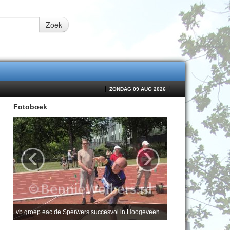
Zoek
ZONDAG 09 AUG 2026
Fotoboek
‹
›
vb groep eac de Sperwers succesvol in Hoogeveen