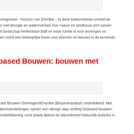
ngsvisie - Horizon van Drenthe -. In deze toekomstvisie schetst de
aan met droogte en wateroverlast, hoe natuur en landbouw zich samen
et landschap herkenbaar blijft en waar ruimte is voor woningen en
ng en vormt een belangrijke basis voor plannen en keuzes in de komende
obased Bouwen: bouwen met
based Bouwen GroningenâDrenthe (Bouwvezeldeal) ondertekend. Met
ennisinstellingen samen een stevige stap richting biobased bouwen:
ondertekening vond plaats tijdens de bijeenkomst Natuurlijk Isoleren in