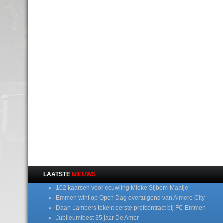
LAATSTE
NIEUWS
102 kaarsen voor eeuwling Mieke Sijbom-Maatje
Emmen wint op Open Dag overtuigend van Almere City
Daan Lambers tekent eerste profcontract bij FC Emmen
Jubileumfeest 35 jaar De Amer