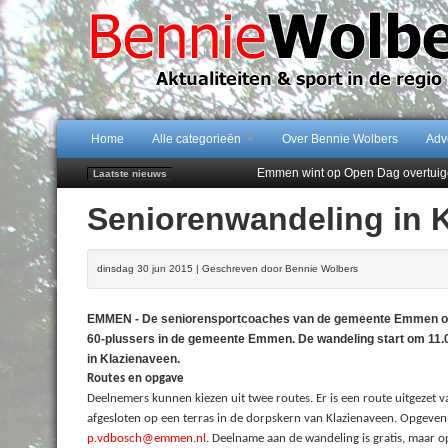
Home
Alle categorieën
Over Bennie Wolbers
Adv
Emmen wint op Open Dag overtuig
Laatste nieuws
Daan Lambers tekent eerste profc
Seniorenwandeling in 
Jubileumfeest 35 jaar De Amer
Hunzeloopwandeltocht keert op 19
102 kaarsen voor eeuwling Mieke 
dinsdag 30 jun 2015 | Geschreven door Bennie Wolbers
EMMEN - De seniorensportcoaches van de gemeente Emmen organ
60-plussers in de gemeente Emmen. De wandeling start om 11.0
in Klazienaveen.
Routes en opgave
Deelnemers kunnen kiezen uit twee routes. Er is een route uitgezet 
afgesloten op een terras in de dorpskern van Klazienaveen. Opgeven 
p.vdbosch@emmen.nl
. Deelname aan de wandeling is gratis, maar o