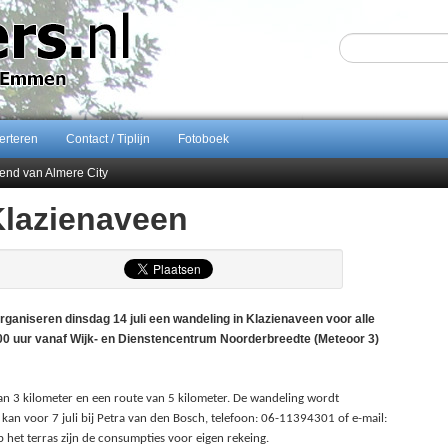
erteren
Contact / Tiplijn
Fotoboek
end van Almere City
ontract bij FC Emmen
Klazienaveen
 september 2026 terug naar Zuidlaren
Sijbom-Maatje
iseren dinsdag 14 juli een wandeling in Klazienaveen voor alle
0 uur vanaf Wijk- en Dienstencentrum Noorderbreedte (Meteoor 3)
van 3 kilometer en een route van 5 kilometer. De wandeling wordt
kan voor 7 juli bij Petra van den Bosch, telefoon: 06-11394301 of e-mail:
p het terras zijn de consumpties voor eigen rekeing.