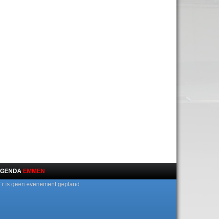
GENDA
EMMEN
Er is geen evenement gepland.