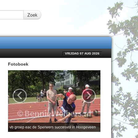
Zoek
VRIJDAG 07 AUG 2026
Fotoboek
‹
›
vb groep eac de Sperwers succesvol in Hoogeveen