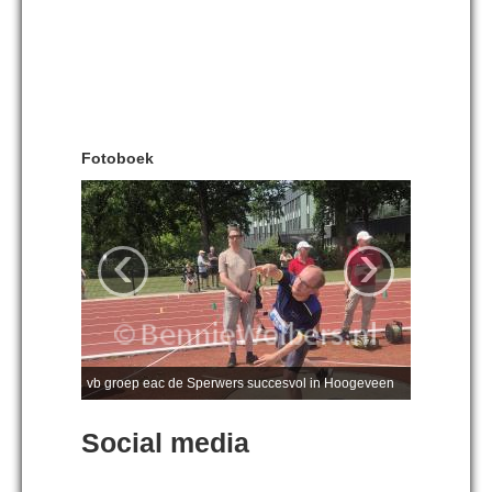
Fotoboek
‹
›
vb groep eac de Sperwers succesvol in Hoogeveen
Social media