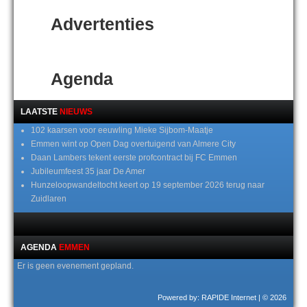
Advertenties
Agenda
LAATSTE
NIEUWS
102 kaarsen voor eeuwling Mieke Sijbom-Maatje
Emmen wint op Open Dag overtuigend van Almere City
Daan Lambers tekent eerste profcontract bij FC Emmen
Jubileumfeest 35 jaar De Amer
Hunzeloopwandeltocht keert op 19 september 2026 terug naar
Zuidlaren
AGENDA
EMMEN
Er is geen evenement gepland.
Powered by: RAPIDE Internet
| © 2026