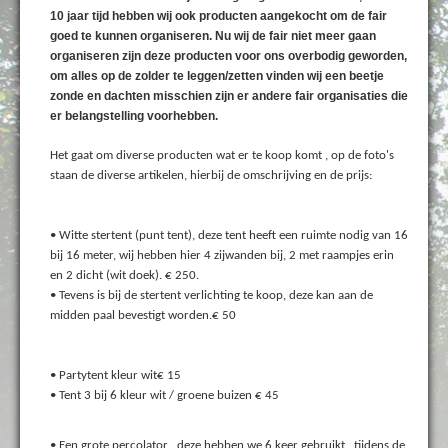
10 jaar tijd hebben wij ook producten aangekocht om de fair
goed te kunnen organiseren. Nu wij de fair niet meer gaan
organiseren zijn deze producten voor ons overbodig geworden,
om alles op de zolder te leggen/zetten vinden wij een beetje
zonde en dachten misschien zijn er andere fair organisaties die
er belangstelling voorhebben.
Het gaat om diverse producten wat er te koop komt , op de foto's
staan de diverse artikelen, hierbij de omschrijving en de prijs:
• Witte stertent (punt tent), deze tent heeft een ruimte nodig van 16
bij 16 meter, wij hebben hier 4 zijwanden bij, 2 met raampjes erin
en 2 dicht (wit doek). € 250.
• Tevens is bij de stertent verlichting te koop, deze kan aan de
midden paal bevestigt worden.€ 50
• Partytent kleur wit€ 15
• Tent 3 bij 6 kleur wit / groene buizen € 45
• Een grote percolator , deze hebben we 6 keer gebruikt , tijdens de