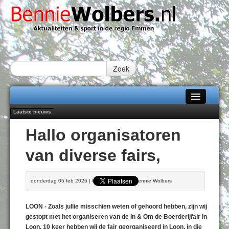
Zoek
Laatste nieuws
Home
Emmen wint op Open Dag overtuigend van Almere City
Hallo organisatoren
Daan Lambers tekent eerste profcontract bij FC Emmen
Alle categorieën
Jubileumfeest 35 jaar De Amer
van diverse fairs,
Hunzeloopwandeltocht keert op 19 september 2026 terug naar Zuidlaren
Over Bennie Wolbers
102 kaarsen voor eeuwling Mieke Sijbom-Maatje
Adverteren
VRIJDAG 07 AUG 2026
donderdag 05 feb 2026 | Geschreven door Bennie Wolbers
Contact / Tiplijn
LOON - Zoals jullie misschien weten of gehoord hebben, zijn wij
Fotoboek
gestopt met het organiseren van de In & Om de Boerderijfair in
Loon. 10 keer hebben wij de fair georganiseerd in Loon, in die