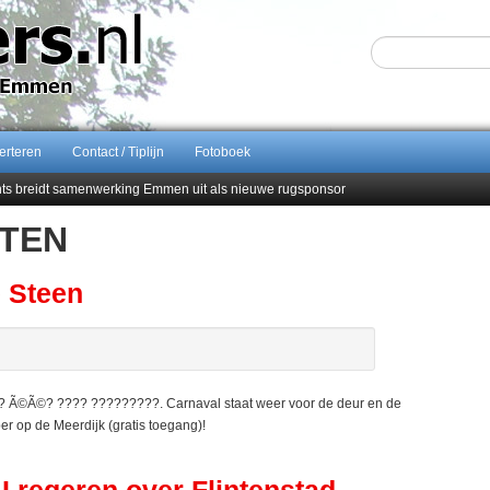
erteren
Contact / Tiplijn
Fotoboek
ents breidt samenwerking Emmen uit als nieuwe rugsponsor
ITEN
Sijbom-Maatje
end van Almere City
men droomstart
e Steen
©Ã©? ???? ?????????. Carnaval staat weer voor de deur en de
 op de Meerdijk (gratis toegang)!