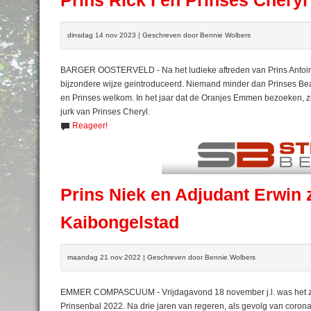
Prins Rick I en Prinses Cheryl
dinsdag 14 nov 2023 | Geschreven door Bennie Wolbers
BARGER OOSTERVELD - Na het ludieke aftreden van Prins Antoine 
bijzondere wijze geintroduceerd. Niemand minder dan Prinses Beat
en Prinses welkom. In het jaar dat de Oranjes Emmen bezoeken, zit
jurk van Prinses Cheryl.
Reageer!
Prins Niek en Adjudant Erwin 
Kaibongelstad
maandag 21 nov 2022 | Geschreven door Bennie Wolbers
EMMER COMPASCUUM - Vrijdagavond 18 november j.l. was het z
Prinsenbal 2022. Na drie jaren van regeren, als gevolg van coron