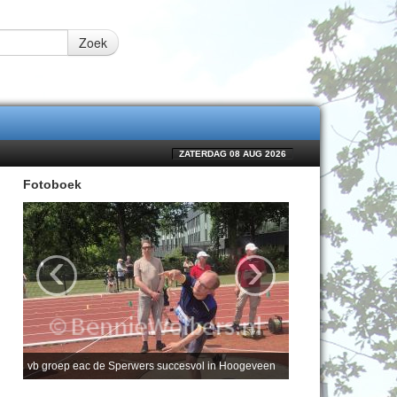
Zoek
ZATERDAG 08 AUG 2026
Fotoboek
‹
›
vb groep eac de Sperwers succesvol in Hoogeveen