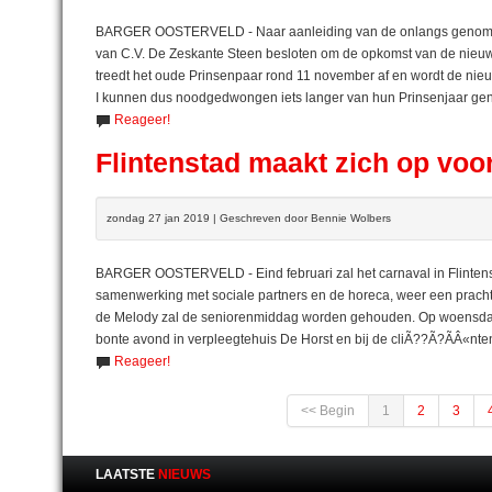
BARGER OOSTERVELD - Naar aanleiding van de onlangs genomen 
van C.V. De Zeskante Steen besloten om de opkomst van de nieuwe
treedt het oude Prinsenpaar rond 11 november af en wordt de nieuw
I kunnen dus noodgedwongen iets langer van hun Prinsenjaar gen
Reageer!
Flintenstad maakt zich op voo
zondag 27 jan 2019 | Geschreven door Bennie Wolbers
BARGER OOSTERVELD - Eind februari zal het carnaval in Flintenst
samenwerking met sociale partners en de horeca, weer een prachtig
de Melody zal de seniorenmiddag worden gehouden. Op woensdag 
bonte avond in verpleegtehuis De Horst en bij de cliÃ??Ã?ÃÂ«nte
Reageer!
<< Begin
1
2
3
LAATSTE
NIEUWS