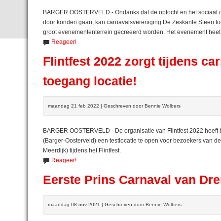
BARGER OOSTERVELD - Ondanks dat de optocht en het sociaal ca
door konden gaan, kan carnavalsvereniging De Zeskante Steen toch 
groot evenemententerrein gecreeerd worden. Het evenement heet Fl
Reageer!
Flintfest 2022 zorgt tijdens ca
toegang locatie!
maandag 21 feb 2022 | Geschreven door Bennie Wolbers
BARGER OOSTERVELD - De organisatie van Flintfest 2022 heeft b
(Barger-Oosterveld) een testlocatie te open voor bezoekers van d
Meerdijk) tijdens het Flintfest.
Reageer!
Eerste Prins Carnaval van Dr
maandag 08 nov 2021 | Geschreven door Bennie Wolbers