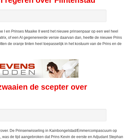
 I regeren over Flintenstad
I en Prinses Maaike II werd het nieuwe prinsenpaar op een wel heel
rix, of een AI gegenereerde versie daarvan dan, heette de nieuwe Prins
ten de oranje tinten heel toepasselijk in het kostuum van de Prins en de
zwaaien de scepter over
over. De Prinsenwisseling in Kainbongelstad/Emmercompascuum op
a, was de tijd aangebroken dat Prins Kevin de eerste en Adjudant Stephan