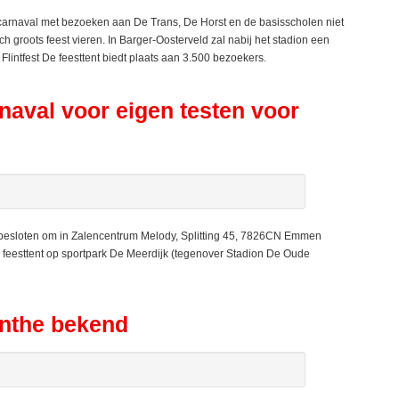
rnaval met bezoeken aan De Trans, De Horst en de basisscholen niet
groots feest vieren. In Barger-Oosterveld zal nabij het stadion een
intfest De feesttent biedt plaats aan 3.500 bezoekers.
rnaval voor eigen testen voor
esloten om in Zalencentrum Melody, Splitting 45, 7826CN Emmen
e feesttent op sportpark De Meerdijk (tegenover Stadion De Oude
enthe bekend