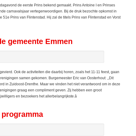
dagavond de eerste Prins bekend gemaakt. Prins Antoine I en Prinses
nde carnavalsjaar vertegenwoordigen. Bij de druk bezochte opkomst in
51e Prins van Flintenstad. Hij zal de titels Prins van Flintenstad en Vorst
n de gemeente Emmen
erd. Ook de activiteiten die daarbij horen, zoals het 11-11 feest, gaan
sverenigingen samen gekomen. Burgemeester Eric van Oosterhout: ,,Dit
ierd in Zuidoost-Drenthe. Maar we vinden het niet verantwoord om in deze
 verenigingen graag een compliment geven. Zij hebben een groot
lligers en bezoekers het allerbelangrijkste.â
gt programma