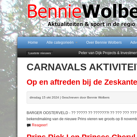
Home
Alle categorieën
Over Bennie Wolbers
Adv
Peter van Dijk Projects & Investm
Laatste nieuws
Najaar '26 staat live!
CARNAVALS AKTIVITE
102 kaarsen voor eeuwling Mieke 
Emmen wint op Open Dag overtuig
Treffer van Quispel bezorgt FC Em
Op en aftreden bij de Zeskant
dinsdag 15 okt 2024 | Geschreven door Bennie Wolbers
BARGER OOSTERVELD - ?? ????? ?? ???????! ?? ??? ??? ???? Ã
bekendmaking van de nieuwe Prins vieren we groots op 8 november
Reageer!