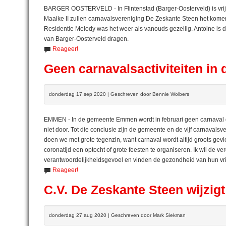
BARGER OOSTERVELD - In Flintenstad (Barger-Oosterveld) is vrij
Maaike II zullen carnavalsvereniging De Zeskante Steen het kome
Residentie Melody was het weer als vanouds gezellig. Antoine is de 
van Barger-Oosterveld dragen.
Reageer!
Geen carnavalsactiviteiten i
donderdag 17 sep 2020 | Geschreven door Bennie Wolbers
EMMEN - In de gemeente Emmen wordt in februari geen carnaval gevi
niet door. Tot die conclusie zijn de gemeente en de vijf carnaval
doen we met grote tegenzin, want carnaval wordt altijd groots gev
coronatijd een optocht of grote feesten te organiseren. Ik wil de
verantwoordelijkheidsgevoel en vinden de gezondheid van hun vrijwi
Reageer!
C.V. De Zeskante Steen wijzi
donderdag 27 aug 2020 | Geschreven door Mark Siekman