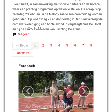
Steen heeft, in samenwerking met sociale partners en de horeca,
weer een prachtig programma op weten te stellen. De aftrap is op
zaterdag 23 februari. In de Melody zal de seniorenmiddag worden
gehouden. Op woensdag 27 en donderdag 28 februari verzorgt de
carnavalsvereniging een bonte avond in verpleegtehuis De Horst
en bij de cliÃ??Ã?ÃÂ«nten van Stichting De Trans.
Reageer!
<< Begin
1
2
3
4
5
6
7
8
Laatste >>
Fotoboek
‹
›