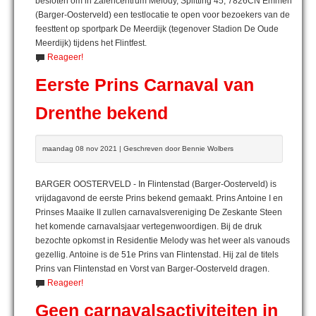
besloten om in Zalencentrum Melody, Splitting 45, 7826CN Emmen
(Barger-Oosterveld) een testlocatie te open voor bezoekers van de
feesttent op sportpark De Meerdijk (tegenover Stadion De Oude
Meerdijk) tijdens het Flintfest.
Reageer!
Eerste Prins Carnaval van
Drenthe bekend
maandag 08 nov 2021 | Geschreven door Bennie Wolbers
BARGER OOSTERVELD - In Flintenstad (Barger-Oosterveld) is
vrijdagavond de eerste Prins bekend gemaakt. Prins Antoine I en
Prinses Maaike II zullen carnavalsvereniging De Zeskante Steen
het komende carnavalsjaar vertegenwoordigen. Bij de druk
bezochte opkomst in Residentie Melody was het weer als vanouds
gezellig. Antoine is de 51e Prins van Flintenstad. Hij zal de titels
Prins van Flintenstad en Vorst van Barger-Oosterveld dragen.
Reageer!
Geen carnavalsactiviteiten in