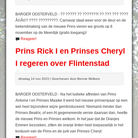
BARGER OOSTERVELD - ?? ????? ?? ???????! ?? ??? ??? ????
Ã©Ã©? ???? ?????????. Carnaval staat weer voor de deur en de
bekendmaking van de nieuwe Prins vieren we groots op 8
november op de Meerdijk (gratis toegang)!
Reageer!
Prins Rick I en Prinses Cheryl
I regeren over Flintenstad
dinsdag 14 nov 2023 | Geschreven door Bennie Wolbers
BARGER OOSTERVELD - Na het ludieke aftreden van Prins
Antoine I en Prinses Maaike II werd het nieuwe prinsenpaar op een
wel heel bijzondere wijze geintroduceerd. Niemand minder dan
Prinses Beatrix, of een AI gegenereerde versie daarvan dan, heette
de nieuwe Prins en Prinses welkom. In het jaar dat de Oranjes
Emmen bezoeken, zitten de oranje tinten heel toepasselijk in het
kostuum van de Prins en de jurk van Prinses Cheryl.
Reageer!