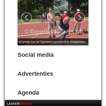
‹
›
vb groep eac de Sperwers succesvol in Hoogeveen
Social media
Advertenties
Agenda
LAATSTE
NIEUWS