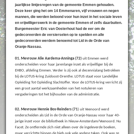
jaarlijkse lintjesregen van de gemeente Emmen gehouden.
Deze keer ging het om 14 Emmenaren, vijf vrouwen en negen
mannen, die werden beloond voor hun inzet in het sociale leven
en vrijwilligerswerk in de gemeente Emmen of zelfs daarbuiten.
Burgemeester Eric van Oosterhout had de eer om de
gedecoreerden de versierselen op te spelden en alle
gedecoreerden werdem benoemd tot Lid in de Orde van
Oranje-Nassau.
01. Mevrouw Alie Aardema-Anninga (72)
uit Emmen werd
onderscheiden voor haar jarenlange inzet als vrijwilliger bij de
EHBO, afdeling Emmen. Verder is zij ook al decennialang betrokken
bij de LOTUS-kring Zuidoost-Drenthe. LOTUS staat voor Landelijke
Opleiding Tot Opleiding Slachtoffer. Voor de LOTUS-kring verricht zij
een groot aantal werkzaamheden van het notuleren van
vergaderingen tot het bijhouden van de administratie.
02. Mevrouw Hennie Bos-Reinders (71
) uit Veenoord werd
onderscheiden als Lid in de Orde van Oranje-Nassau voor haar 40-
jarige inzet voor de bibliotheek in Nieuw-Amsterdam/Veenoord. Nu
Facet. Ze ontfermde zich niet alleen over de ingeleverde boeken,
maar verrichtte binnen de bieb ook vele andere taken. Ook was ze