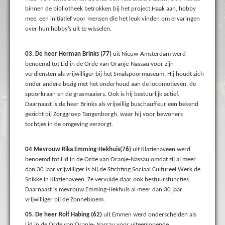
binnen de bibliotheek betrokken bij het project Haak aan, hobby
mee, een initiatief voor mensen die het leuk vinden om ervaringen
over hun hobby’s uit te wisselen.
03. De heer Herman Brinks (77)
uit Nieuw-Amsterdam werd
benoemd tot Lid in de Orde van Oranje-Nassau voor zijn
verdiensten als vrijwilliger bij het Smalspoormuseum. Hij houdt zich
onder andere bezig met het onderhoud aan de locomotieven, de
spoorkraan en de grasmaaiers. Ook is hij bestuurlijk actief.
Daarnaast is de heer Brinks als vrijwillig buschauffeur een bekend
gezicht bij Zorggroep Tangenborgh, waar hij voor bewoners
tochtjes in de omgeving verzorgt.
04 Mevrouw Rika Emming-Hekhuis(76)
uit Klazienaveen werd
benoemd tot Lid in de Orde van Oranje-Nassau omdat zij al meer
dan 30 jaar vrijwilliger is bij de Stichting Sociaal Cultureel Werk de
Snikke in Klazienaveen. Ze vervulde daar ook bestuursfuncties.
Daarnaast is mevrouw Emming-Hekhuis al meer dan 30 jaar
vrijwilliger bij de Zonnebloem.
05. De heer Rolf Habing (62)
uit Emmen werd onderscheiden als
Lid in de Orde van Oranje- Nassau voor uiteenlopende