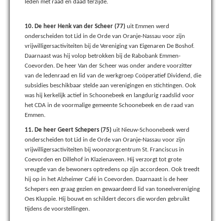
leden met raad en daad terzijde.
10. De heer Henk van der Scheer (77)
uit Emmen werd
onderscheiden tot Lid in de Orde van Oranje-Nassau voor zijn
vrijwilligersactiviteiten bij de Vereniging van Eigenaren De Boshof.
Daarnaast was hij volop betrokken bij de Rabobank Emmen-
Coevorden. De heer Van der Scheer was onder andere voorzitter
van de ledenraad en lid van de werkgroep Coöperatief Dividend, die
subsidies beschikbaar stelde aan verenigingen en stichtingen. Ook
was hij kerkelijk actief in Schoonebeek en langdurig raadslid voor
het CDA in de voormalige gemeente Schoonebeek en de raad van
Emmen.
11. De heer Geert Schepers (75)
uit Nieuw-Schoonebeek werd
onderscheiden tot Lid in de Orde van Oranje-Nassau voor zijn
vrijwilligersactiviteiten bij woonzorgcentrum St. Franciscus in
Coevorden en Dillehof in Klazienaveen. Hij verzorgt tot grote
vreugde van de bewoners optredens op zijn accordeon. Ook treedt
hij op in het Alzheimer Café in Coevorden. Daarnaast is de heer
Schepers een graag gezien en gewaardeerd lid van toneelvereniging
Oes Kluppie. Hij bouwt en schildert decors die worden gebruikt
tijdens de voorstellingen.