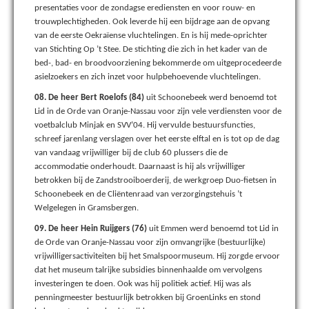
presentaties voor de zondagse erediensten en voor rouw- en
trouwplechtigheden. Ook leverde hij een bijdrage aan de opvang
van de eerste Oekraïense vluchtelingen. En is hij mede-oprichter
van Stichting Op ’t Stee. De stichting die zich in het kader van de
bed-, bad- en broodvoorziening bekommerde om uitgeprocedeerde
asielzoekers en zich inzet voor hulpbehoevende vluchtelingen.
08. De heer Bert Roelofs (84)
uit Schoonebeek werd benoemd tot
Lid in de Orde van Oranje-Nassau voor zijn vele verdiensten voor de
voetbalclub Minjak en SVV’04. Hij vervulde bestuursfuncties,
schreef jarenlang verslagen over het eerste elftal en is tot op de dag
van vandaag vrijwilliger bij de club 60 plussers die de
accommodatie onderhoudt. Daarnaast is hij als vrijwilliger
betrokken bij de Zandstrooiboerderij, de werkgroep Duo-fietsen in
Schoonebeek en de Cliëntenraad van verzorgingstehuis ’t
Welgelegen in Gramsbergen.
09. De heer Hein Ruijgers (76)
uit Emmen werd benoemd tot Lid in
de Orde van Oranje-Nassau voor zijn omvangrijke (bestuurlijke)
vrijwilligersactiviteiten bij het Smalspoormuseum. Hij zorgde ervoor
dat het museum talrijke subsidies binnenhaalde om vervolgens
investeringen te doen. Ook was hij politiek actief. Hij was als
penningmeester bestuurlijk betrokken bij GroenLinks en stond