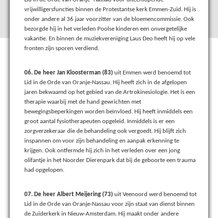
vrijwilligersfuncties binnen de Protestantse kerk Emmen-Zuid. Hij is
onder andere al 36 jaar voorzitter van de bloemencommissie. Ook
bezorgde hij in het verleden Poolse kinderen een onvergetelijke
vakantie. En binnen de muziekvereniging Laus Deo heeft hij op vele
fronten zijn sporen verdiend.
06. De heer Jan Kloosterman (83)
uit Emmen werd benoemd tot
Lid in de Orde van Oranje-Nassau. Hij heeft zich in de afgelopen
jaren bekwaamd op het gebied van de Artrokinesiologie. Het is een
therapie waarbij met de hand gewrichten met
bewegingsbeperkingen worden beïnvloed. Hij heeft inmiddels een
groot aantal fysiotherapeuten opgeleid. Inmiddels is er een
zorgverzekeraar die de behandeling ook vergoedt. Hij blijft zich
inspannen om voor zijn behandeling en aanpak erkenning te
krijgen. Ook ontfermde hij zich in het verleden over een jong
olifantje in het Noorder Dierenpark dat bij de geboorte een trauma
had opgelopen.
07. De heer Albert Meijering (73)
uit Veenoord werd benoemd tot
Lid in de Orde van Oranje-Nassau voor zijn staat van dienst binnen
de Zuiderkerk in Nieuw-Amsterdam. Hij maakt onder andere