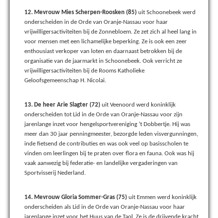
12. Mevrouw Mies Scherpen-Roosken (85)
uit Schoonebeek werd
onderscheiden in de Orde van Oranje-Nassau voor haar
vrijwilligersactiviteiten bij de Zonnebloem. Ze zet zich al heel lang in
voor mensen met een lichamelijke beperking. Ze is ook een zeer
enthousiast verkoper van loten en daarnaast betrokken bij de
organisatie van de jaarmarkt in Schoonebeek. Ook verricht ze
vrijwilligersactiviteiten bij de Rooms Katholieke
Geloofsgemeenschap H. Nicolai.
13. De heer Arie Slagter (72)
uit Veenoord werd koninklijk
onderscheiden tot Lid in de Orde van Oranje-Nassau voor zijn
jarenlange inzet voor hengelsportvereniging ’t Dobbertje. Hij was
meer dan 30 jaar penningmeester, bezorgde leden visvergunningen,
inde fietsend de contributies en was ook veel op basisscholen te
vinden om leerlingen bij te praten over flora en fauna. Ook was hij
vaak aanwezig bij federatie- en landelijke vergaderingen van
Sportvisserij Nederland.
14. Mevrouw Gloria Sommer-Gras (75)
uit Emmen werd koninklijk
onderscheiden als Lid in de Orde van Oranje-Nassau voor haar
jarenlange inzet voor het Huus van de Taol. Ze is de drijvende kracht