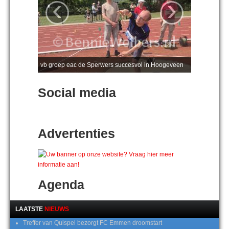
‹
›
vb groep eac de Sperwers succesvol in Hoogeveen
Social media
Advertenties
Agenda
LAATSTE
NIEUWS
Treffer van Quispel bezorgt FC Emmen droomstart