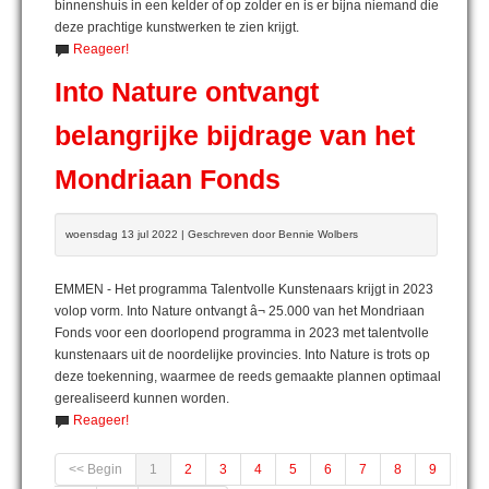
binnenshuis in een kelder of op zolder en is er bijna niemand die
deze prachtige kunstwerken te zien krijgt.
Reageer!
Into Nature ontvangt
belangrijke bijdrage van het
Mondriaan Fonds
woensdag 13 jul 2022 | Geschreven door Bennie Wolbers
EMMEN - Het programma Talentvolle Kunstenaars krijgt in 2023
volop vorm. Into Nature ontvangt â¬ 25.000 van het Mondriaan
Fonds voor een doorlopend programma in 2023 met talentvolle
kunstenaars uit de noordelijke provincies. Into Nature is trots op
deze toekenning, waarmee de reeds gemaakte plannen optimaal
gerealiseerd kunnen worden.
Reageer!
<< Begin
1
2
3
4
5
6
7
8
9