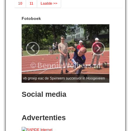
10
11
Laatste >>
Fotoboek
‹
›
vb groep eac de Sperwers succesvol in Hoogeveen
Social media
Advertenties