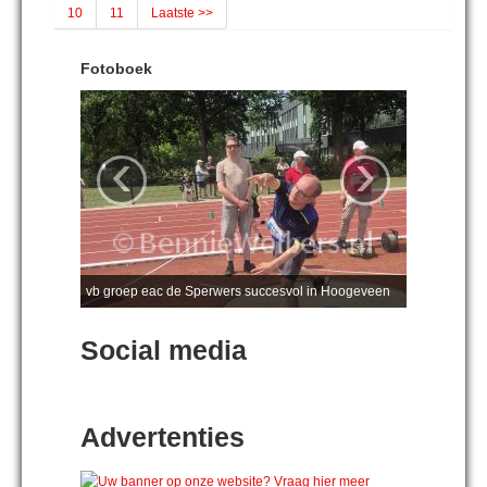
10
11
Laatste >>
Fotoboek
‹
›
vb groep eac de Sperwers succesvol in Hoogeveen
Social media
Advertenties