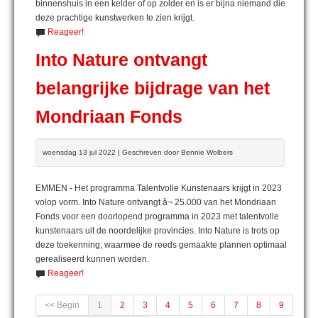
binnenshuis in een kelder of op zolder en is er bijna niemand die
deze prachtige kunstwerken te zien krijgt.
Reageer!
Into Nature ontvangt
belangrijke bijdrage van het
Mondriaan Fonds
woensdag 13 jul 2022 | Geschreven door Bennie Wolbers
EMMEN - Het programma Talentvolle Kunstenaars krijgt in 2023
volop vorm. Into Nature ontvangt â¬ 25.000 van het Mondriaan
Fonds voor een doorlopend programma in 2023 met talentvolle
kunstenaars uit de noordelijke provincies. Into Nature is trots op
deze toekenning, waarmee de reeds gemaakte plannen optimaal
gerealiseerd kunnen worden.
Reageer!
<< Begin
1
2
3
4
5
6
7
8
9