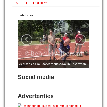
10
11
Laatste >>
Fotoboek
‹
›
vb groep eac de Sperwers succesvol in Hoogeveen
Social media
Advertenties