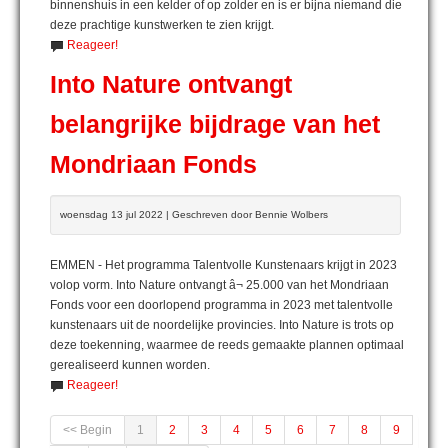
binnenshuis in een kelder of op zolder en is er bijna niemand die
deze prachtige kunstwerken te zien krijgt.
Reageer!
Into Nature ontvangt
belangrijke bijdrage van het
Mondriaan Fonds
woensdag 13 jul 2022 | Geschreven door Bennie Wolbers
EMMEN - Het programma Talentvolle Kunstenaars krijgt in 2023
volop vorm. Into Nature ontvangt â¬ 25.000 van het Mondriaan
Fonds voor een doorlopend programma in 2023 met talentvolle
kunstenaars uit de noordelijke provincies. Into Nature is trots op
deze toekenning, waarmee de reeds gemaakte plannen optimaal
gerealiseerd kunnen worden.
Reageer!
<< Begin
1
2
3
4
5
6
7
8
9