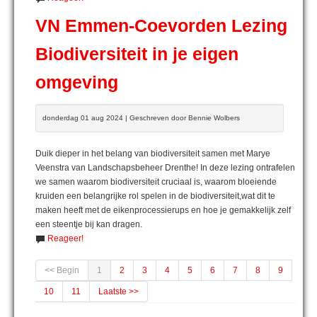
VN Emmen-Coevorden Lezing
Biodiversiteit in je eigen
omgeving
donderdag 01 aug 2024 | Geschreven door Bennie Wolbers
Duik dieper in het belang van biodiversiteit samen met Marye
Veenstra van Landschapsbeheer Drenthe! In deze lezing ontrafelen
we samen waarom biodiversiteit cruciaal is, waarom bloeiende
kruiden een belangrijke rol spelen in de biodiversiteit,wat dit te
maken heeft met de eikenprocessierups en hoe je gemakkelijk zelf
een steentje bij kan dragen.
Reageer!
<< Begin
1
2
3
4
5
6
7
8
9
10
11
Laatste >>