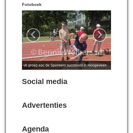
Fotoboek
‹
›
vb groep eac de Sperwers succesvol in Hoogeveen
Social media
Advertenties
Agenda