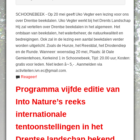
SCHOONEBEEK - Op 20 mei geeft Uko Vegter een lezing voor ons
over Drentse beekdalen. Uko Vegter werkt bij het Drents Landschap
Hij zal vertellen over Drentse beekdalen in het algemeen. Het
ontstaan van beekdalen, het waterbeheer, de natuurkwaliteit en
bedreigingen. Ook zal in de lezing een aantal beekdalen verder
worden uitgelicht. Zoals de Hunze, het Reestdal, het Drostendiep
en de Runde. Wanneer: woensdag 20 mei, Plaats: ât Oale
Gemientehoes, Kerkeind 1 in Schoonebeek, Tijd: 20.00 uur, Kosten:
gratis voor leden. Niet leden â¬ 5,- . Aanmelden via
activiteiten.ivn.ec@gmail.com.
Reageer!
Programma vijfde editie van
Into Nature’s reeks
internationale
tentoonstellingen in het
Drentse landschap bekend