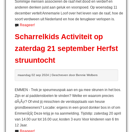
Sommige mensen associeren de raaf met dood en verderf en
anderen denken juist aan geluk en voorspoed. Op woensdag 11
december vertelt Annemarie Loof over het leven van de raaf, hoe de
soort verdween uit Nederland en hoe de terugkeer verlopen is.
Reageer!
Scharrelkids Activiteit op
zaterdag 21 september Herfst
struuntocht
maandag 02 sep 2024 | Geschreven door Bennie Wolbers
EMMEN - Trek je speurneuspak aan en ga mee strunen in het bos.
Zijn er al paddenstoelen te vinden? Welke en waarom precies
dÃ¡Ã¡r? Of vind jij misschien de verstopplaats van heuse
grondbewoners? Locatie: ergens in een groot donker bos in of om
Emmenâ¦â¦ Deze krijg je na aanmelding. Tijdstip: zaterdag 20 april
van 14.00 uur tot 16.00 uur, kosten 3 euro Voor kinderen van 6 tm
12 Jaar.
Reageer!