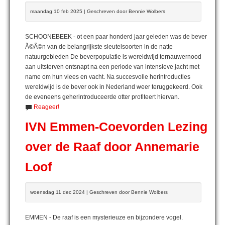
maandag 10 feb 2025 | Geschreven door Bennie Wolbers
SCHOONEBEEK - ot een paar honderd jaar geleden was de bever
Ã©Ã©n van de belangrijkste sleutelsoorten in de natte
natuurgebieden De beverpopulatie is wereldwijd ternauwernood
aan uitsterven ontsnapt na een periode van intensieve jacht met
name om hun vlees en vacht. Na succesvolle herintroducties
wereldwijd is de bever ook in Nederland weer teruggekeerd. Ook
de eveneens geherintroduceerde otter profiteert hiervan.
Reageer!
IVN Emmen-Coevorden Lezing
over de Raaf door Annemarie
Loof
woensdag 11 dec 2024 | Geschreven door Bennie Wolbers
EMMEN - De raaf is een mysterieuze en bijzondere vogel.