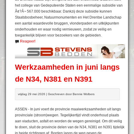
het college van Gedeputeerde Staten een eenmalige subsidie van
Ã¢?Â¬ 567.000 beschikbaar. Dankzij deze subsidie kunnen
Staatsbosbeheer, Natuurmonumenten en Het Drentse Landschap
een aantal waardevolle bruggen, vlonderpaden en uitkijkpunten
onderhouden en waar nodig vernieuwen, zodat ze veilig en
toegankelijk blijven voor bezoekers van de gebieden.
Reageer!
Werkzaamheden in juni langs
de N34, N381 en N391
vrijdag 29 mei 2026 | Geschreven door Bennie Wolbers
ASSEN - In juni voert de provincie maaiwerkzaamheden uit langs
provinciale (stroom)wegen. Tegelijkertijd vindt onderhoud plaats
aan viaducten, asfalt en worden de wegen gereinigd. Om dit veilig
te doen, sluit de provincie delen van de N34, N381 en N391 tijdelijk
in beide richtingen af. Borden langs de weg geven de