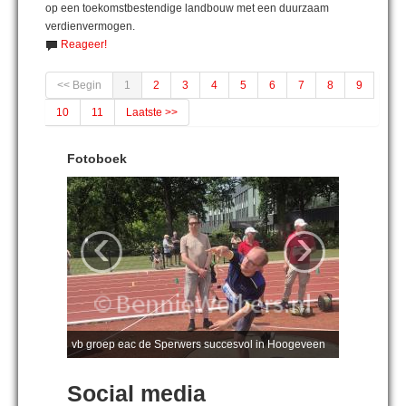
op een toekomstbestendige landbouw met een duurzaam
verdienvermogen.
Reageer!
<< Begin
1
2
3
4
5
6
7
8
9
10
11
Laatste >>
Fotoboek
‹
›
vb groep eac de Sperwers succesvol in Hoogeveen
Social media