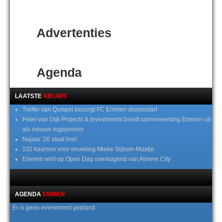
Advertenties
Agenda
LAATSTE
NIEUWS
Treffer van Quispel bezorgt FC Emmen droomstart
Peter van Dijk Projects & Investments breidt samenwerking Emmen uit
als nieuwe rugsponsor
Najaar '26 staat live!
102 kaarsen voor eeuwling Mieke Sijbom-Maatje
Emmen wint op Open Dag overtuigend van Almere City
AGENDA
EMMEN
Er is geen evenement gepland.