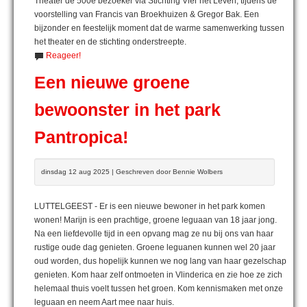
Theater de 500e bezoeker via Stichting Vier het Leven, tijdens de
voorstelling van Francis van Broekhuizen & Gregor Bak. Een
bijzonder en feestelijk moment dat de warme samenwerking tussen
het theater en de stichting onderstreepte.
Reageer!
Een nieuwe groene
bewoonster in het park
Pantropica!
dinsdag 12 aug 2025 | Geschreven door Bennie Wolbers
LUTTELGEEST - Er is een nieuwe bewoner in het park komen
wonen! Marijn is een prachtige, groene leguaan van 18 jaar jong.
Na een liefdevolle tijd in een opvang mag ze nu bij ons van haar
rustige oude dag genieten. Groene leguanen kunnen wel 20 jaar
oud worden, dus hopelijk kunnen we nog lang van haar gezelschap
genieten. Kom haar zelf ontmoeten in Vlinderica en zie hoe ze zich
helemaal thuis voelt tussen het groen. Kom kennismaken met onze
leguaan en neem Aart mee naar huis.