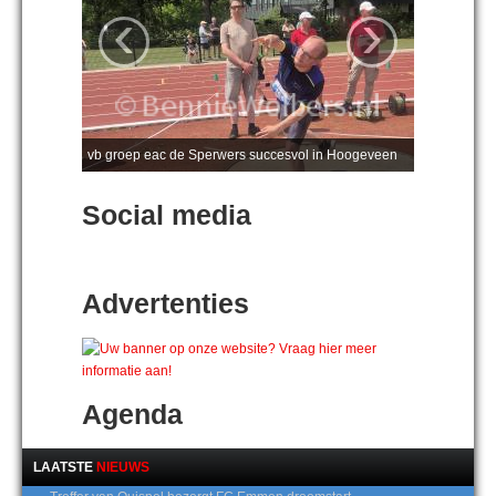
‹
›
vb groep eac de Sperwers succesvol in Hoogeveen
Social media
Advertenties
Agenda
LAATSTE
NIEUWS