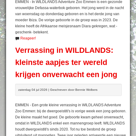
EMMEN - In WILDLANDS Adventure Zoo Emmen is een gezonde
vrouwelijke Defassa-waterbok geboren. Het jong werd in de nacht
van woensdag op donderdag geboren en is het derde jong van
moeder Ibiza. De vorige geboorte in de groep was in 2023. De
kleine heeft de Afrikaanse meisjesnaam Diara gekregen, wat -
geschenk- betekent.
Reageer!
Verrassing in WILDLANDS:
kleinste aapjes ter wereld
krijgen onverwacht een jong
zaterdag 04 jul 2026 | Geschreven door Bennie Wolbers
EMMEN - Een grote kleine verrassing in WILDLANDS Adventure
Zoo Emmen: bij de dwergoeistiti's is vorige week een jong geboren.
De kleine maakt het goed. De geboorte kwam geheel onverwacht,
omdat in WILDLANDS enkel een mannengroep leeft. WILDLANDS
houdt dwergoeistiti's sinds 2020. Tot nu toe bestond de groep
uitsluitend uit mannetjes. Twee jaar geleden arriveerde een nieuwe