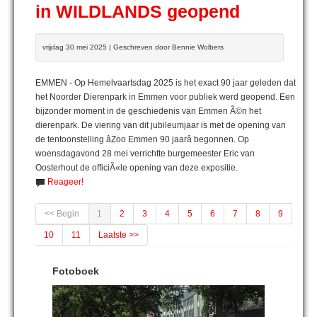
in WILDLANDS geopend
vrijdag 30 mei 2025 | Geschreven door Bennie Wolbers
EMMEN - Op Hemelvaartsdag 2025 is het exact 90 jaar geleden dat
het Noorder Dierenpark in Emmen voor publiek werd geopend. Een
bijzonder moment in de geschiedenis van Emmen Ã©n het
dierenpark. De viering van dit jubileumjaar is met de opening van
de tentoonstelling âZoo Emmen 90 jaarâ begonnen. Op
woensdagavond 28 mei verrichtte burgemeester Eric van
Oosterhout de officiÃ«le opening van deze expositie.
Reageer!
<< Begin
1
2
3
4
5
6
7
8
9
10
11
Laatste >>
Fotoboek