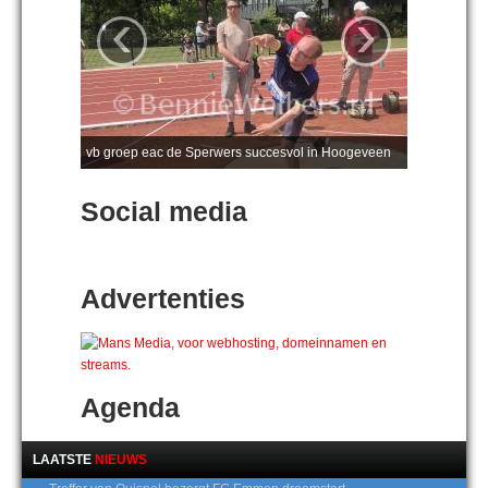
‹
›
vb groep eac de Sperwers succesvol in Hoogeveen
Social media
Advertenties
Agenda
LAATSTE
NIEUWS