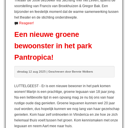
Theater de 500e bezoeker via Stichting Vier het Leven, tijdens de
voorstelling van Francis van Broekhuizen & Gregor Bak. Een
bijzonder en feestelijk moment dat de warme samenwerking tussen
het theater en de stichting onderstreepte.
Reageer!
Een nieuwe groene
bewoonster in het park
Pantropica!
dinsdag 12 aug 2025 | Geschreven door Bennie Wolbers
LUTTELGEEST - Er is een nieuwe bewoner in het park komen
wonen! Marijn is een prachtige, groene leguaan van 18 jaar jong.
Na een liefdevolle tijd in een opvang mag ze nu bij ons van haar
rustige oude dag genieten. Groene leguanen kunnen wel 20 jaar
oud worden, dus hopelijk kunnen we nog lang van haar gezelschap
genieten. Kom haar zelf ontmoeten in Vlinderica en zie hoe ze zich
helemaal thuis voelt tussen het groen. Kom kennismaken met onze
leguaan en neem Aart mee naar huis.