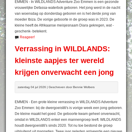
EMMEN - In WILDLANDS Adventure Zoo Emmen is een gezonde
vrouwelijke Defassa-waterbok geboren. Het jong werd in de nacht
van woensdag op donderdag geboren en is het derde jong van
moeder Ibiza. De vorige geboorte in de groep was in 2023. De
kleine heeft de Afrikaanse meisjesnaam Diara gekregen, wat -
geschenk- betekent.
Reageer!
Verrassing in WILDLANDS:
kleinste aapjes ter wereld
krijgen onverwacht een jong
zaterdag 04 jul 2026 | Geschreven door Bennie Wolbers
EMMEN - Een grote kleine verrassing in WILDLANDS Adventure
Zoo Emmen: bij de dwergoeistiti's is vorige week een jong geboren.
De kleine maakt het goed. De geboorte kwam geheel onverwacht,
omdat in WILDLANDS enkel een mannengroep leeft. WILDLANDS
houdt dwergoeistiti's sinds 2020. Tot nu toe bestond de groep
uitsluitend uit mannetjes. Twee jaar geleden arriveerde een nieuwe