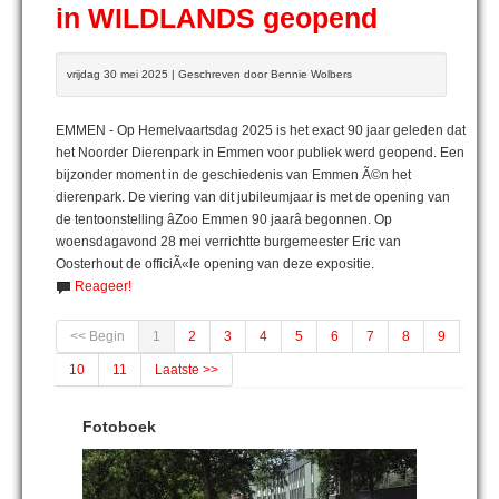
in WILDLANDS geopend
vrijdag 30 mei 2025 | Geschreven door Bennie Wolbers
EMMEN - Op Hemelvaartsdag 2025 is het exact 90 jaar geleden dat
het Noorder Dierenpark in Emmen voor publiek werd geopend. Een
bijzonder moment in de geschiedenis van Emmen Ã©n het
dierenpark. De viering van dit jubileumjaar is met de opening van
de tentoonstelling âZoo Emmen 90 jaarâ begonnen. Op
woensdagavond 28 mei verrichtte burgemeester Eric van
Oosterhout de officiÃ«le opening van deze expositie.
Reageer!
<< Begin
1
2
3
4
5
6
7
8
9
10
11
Laatste >>
Fotoboek