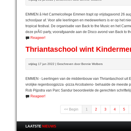
EMMEN â Het Carmelcollege Emmen trapt op vrijdagavond 26 aug
schooljaar af. Voor alle leerlingen en medewerkers is er op het n
tropical festival. De organisatie van Back to the Music en het C
deze prÃ© party, voorafgaande aan de Disco avond van Back to the 
Reageer!
Thriantaschool wint Kinderm
vrijdag 17 jun 2022 | Geschreven door Bennie Wolbers
EMMEN - Leerlingen van de middenbouw van Thriantaschool uit 
vrolijke regenboogpizza -pizza Arcobaleno- behaalde de meeste pun
Rob Pijpstra van Parc Sandur beoordeelde de gerechten schriftelijk 
Reageer!
<< Begin
1
2
3
4
5
LAATSTE
NIEUWS