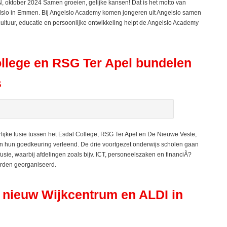
oktober 2024 Samen groeien, gelijke kansen! Dat is het motto van
elslo in Emmen. Bij Angelslo Academy komen jongeren uit Angelslo samen
ultuur, educatie en persoonlijke ontwikkeling helpt de Angelslo Academy
ollege en RSG Ter Apel bundelen
s
lijke fusie tussen het Esdal College, RSG Ter Apel en De Nieuwe Veste,
en hun goedkeuring verleend. De drie voortgezet onderwijs scholen gaan
fusie, waarbij afdelingen zoals bijv. ICT, personeelszaken en financiÃ?
orden georganiseerd.
ieuw Wijkcentrum en ALDI in