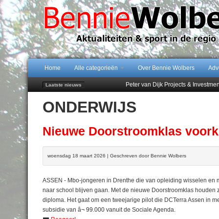
Home
Alle categorieën
Over Bennie Wolbers
Adv
Peter van Dijk Projects & Investm
Laatste nieuws
Najaar '26 staat live!
ONDERWIJS
102 kaarsen voor eeuwling Mieke 
Emmen wint op Open Dag overtuig
Treffer van Quispel bezorgt FC Em
Nieuwe Doorstroomklas voork
woensdag 18 maart 2026 | Geschreven door Bennie Wolbers
ASSEN - Mbo-jongeren in Drenthe die van opleiding wisselen e
naar school blijven gaan. Met de nieuwe Doorstroomklas houden zi
diploma. Het gaat om een tweejarige pilot die DCTerra Assen in mei
subsidie van â¬ 99.000 vanuit de Sociale Agenda.