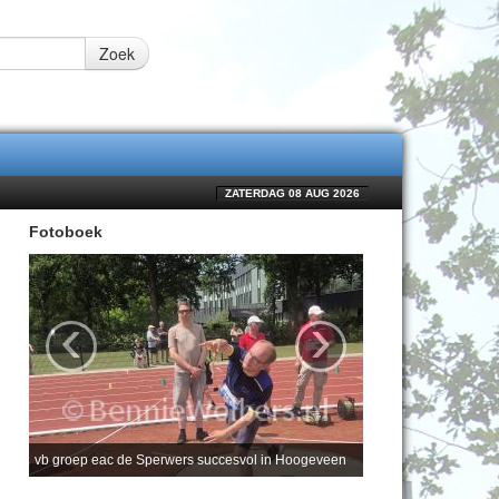
Zoek
ZATERDAG 08 AUG 2026
Fotoboek
‹
›
vb groep eac de Sperwers succesvol in Hoogeveen