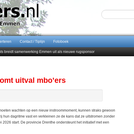
erteren
Contact / Tiplijn
Fotoboek
ents breidt samenwerking Emmen uit als nieuwe rugsponsor
Sijbom-Maatje
end van Almere City
men droomstart
omt uitval mbo’ers
n moeten wachten op een nieuw instroommoment, kunnen straks gewoon
j hun dagritme vast en verkleinen ze de kans dat ze uitstromen zonder
 2026 start. De provincie Drenthe ondersteunt het initiatief met een