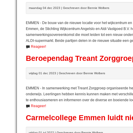
maandag 04 dec 2023 | Geschreven door Bennie Wolbers
EMMEN - De bouw van de nieuwe locatie voor het wijkcentrum en d
Emmen, de Stichting Wijkcentrum Angelslo en Aldi Vastgoed B.V
samenwerkingsovereenkomst die moet leiden tot een nieuw onderk
ALDI-supermarkt. Beide partijen delen in de nieuwe situatie een 
Reageer!
Beroependag Treant Zorggroep
vrijdag 01 dec 2023 | Geschreven door Bennie Wolbers
EMMEN - In samenwerking met Treant Zorggroep organiseerde het
onderwijs. Leerlingen hebben kennis kunnen maken met verschill
te enthousiasmeren en informeren over de diverse en boeiende 
Reageer!
Carmelcollege Emmen luidt ni
vrijdag 01 jul 2022 | Geschreven door Bennie Wolbers