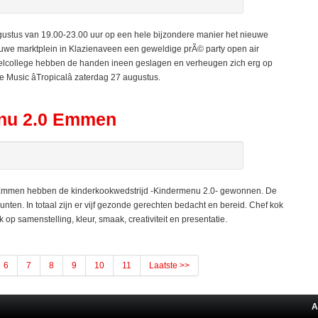
ustus van 19.00-23.00 uur op een hele bijzondere manier het nieuwe
ieuwe marktplein in Klazienaveen een geweldige prÃ© party open air
armelcollege hebben de handen ineen geslagen en verheugen zich erg op
Music âTropicalâ zaterdag 27 augustus.
enu 2.0 Emmen
Emmen hebben de kinderkookwedstrijd -Kindermenu 2.0- gewonnen. De
ten. In totaal zijn er vijf gezonde gerechten bedacht en bereid. Chef kok
op samenstelling, kleur, smaak, creativiteit en presentatie.
6
7
8
9
10
11
Laatste >>
A