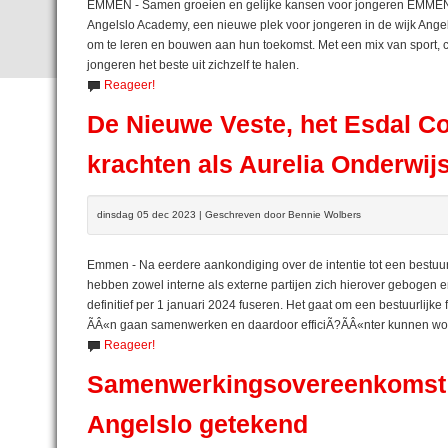
EMMEN - Samen groeien en gelijke kansen voor jongeren EMMEN, 
Angelslo Academy, een nieuwe plek voor jongeren in de wijk Ang
om te leren en bouwen aan hun toekomst. Met een mix van sport, c
jongeren het beste uit zichzelf te halen.
Reageer!
De Nieuwe Veste, het Esdal C
krachten als Aurelia Onderwij
dinsdag 05 dec 2023 | Geschreven door Bennie Wolbers
Emmen - Na eerdere aankondiging over de intentie tot een bestuur
hebben zowel interne als externe partijen zich hierover gebogen 
definitief per 1 januari 2024 fuseren. Het gaat om een bestuurlijke 
ÃÂ«n gaan samenwerken en daardoor efficiÃ?ÃÂ«nter kunnen w
Reageer!
Samenwerkingsovereenkomst n
Angelslo getekend