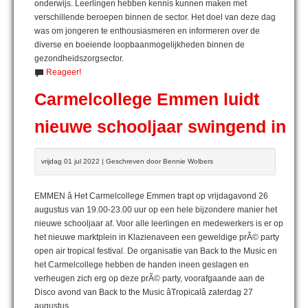
onderwijs. Leerlingen hebben kennis kunnen maken met
verschillende beroepen binnen de sector. Het doel van deze dag
was om jongeren te enthousiasmeren en informeren over de
diverse en boeiende loopbaanmogelijkheden binnen de
gezondheidszorgsector.
Reageer!
Carmelcollege Emmen luidt
nieuwe schooljaar swingend in
vrijdag 01 jul 2022 | Geschreven door Bennie Wolbers
EMMEN â Het Carmelcollege Emmen trapt op vrijdagavond 26
augustus van 19.00-23.00 uur op een hele bijzondere manier het
nieuwe schooljaar af. Voor alle leerlingen en medewerkers is er op
het nieuwe marktplein in Klazienaveen een geweldige prÃ© party
open air tropical festival. De organisatie van Back to the Music en
het Carmelcollege hebben de handen ineen geslagen en
verheugen zich erg op deze prÃ© party, voorafgaande aan de
Disco avond van Back to the Music âTropicalâ zaterdag 27
augustus.