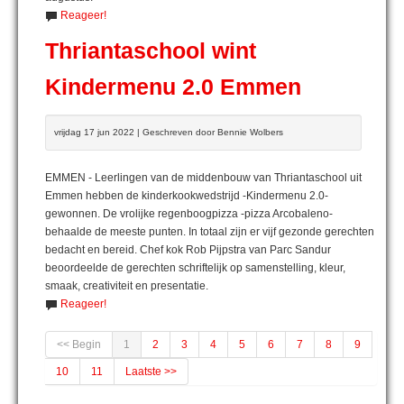
Reageer!
Thriantaschool wint
Kindermenu 2.0 Emmen
vrijdag 17 jun 2022 | Geschreven door Bennie Wolbers
EMMEN - Leerlingen van de middenbouw van Thriantaschool uit
Emmen hebben de kinderkookwedstrijd -Kindermenu 2.0-
gewonnen. De vrolijke regenboogpizza -pizza Arcobaleno-
behaalde de meeste punten. In totaal zijn er vijf gezonde gerechten
bedacht en bereid. Chef kok Rob Pijpstra van Parc Sandur
beoordeelde de gerechten schriftelijk op samenstelling, kleur,
smaak, creativiteit en presentatie.
Reageer!
<< Begin
1
2
3
4
5
6
7
8
9
10
11
Laatste >>