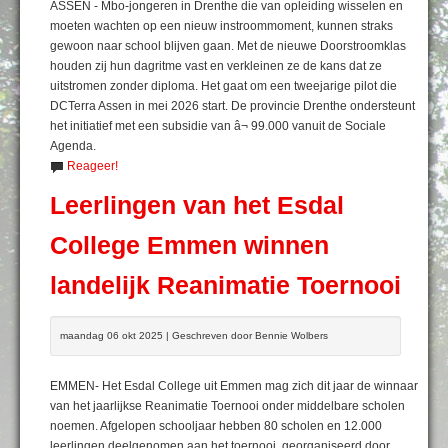
ASSEN - Mbo-jongeren in Drenthe die van opleiding wisselen en
moeten wachten op een nieuw instroommoment, kunnen straks
gewoon naar school blijven gaan. Met de nieuwe Doorstroomklas
houden zij hun dagritme vast en verkleinen ze de kans dat ze
uitstromen zonder diploma. Het gaat om een tweejarige pilot die
DCTerra Assen in mei 2026 start. De provincie Drenthe ondersteunt
het initiatief met een subsidie van â¬ 99.000 vanuit de Sociale
Agenda.
Reageer!
Leerlingen van het Esdal
College Emmen winnen
landelijk Reanimatie Toernooi
maandag 06 okt 2025 | Geschreven door Bennie Wolbers
EMMEN- Het Esdal College uit Emmen mag zich dit jaar de winnaar
van het jaarlijkse Reanimatie Toernooi onder middelbare scholen
noemen. Afgelopen schooljaar hebben 80 scholen en 12.000
leerlingen deelgenomen aan het toernooi, georganiseerd door