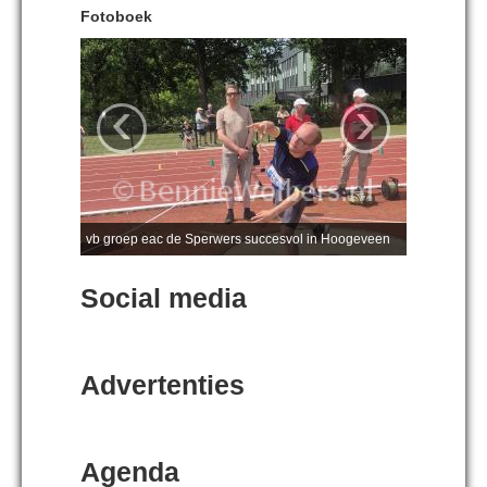
Fotoboek
‹
›
vb groep eac de Sperwers succesvol in Hoogeveen
Social media
Advertenties
Agenda