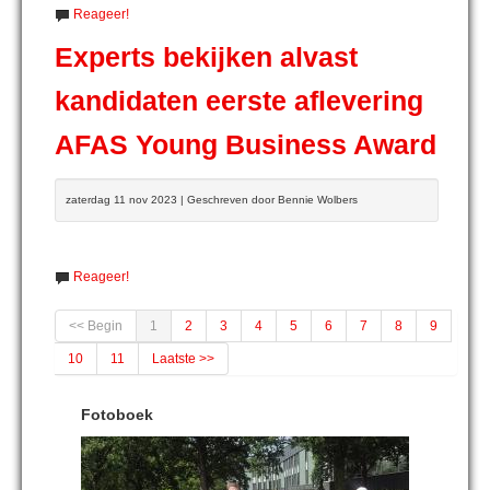
Reageer!
Experts bekijken alvast
kandidaten eerste aflevering
AFAS Young Business Award
zaterdag 11 nov 2023 | Geschreven door Bennie Wolbers
Reageer!
<< Begin
1
2
3
4
5
6
7
8
9
10
11
Laatste >>
Fotoboek