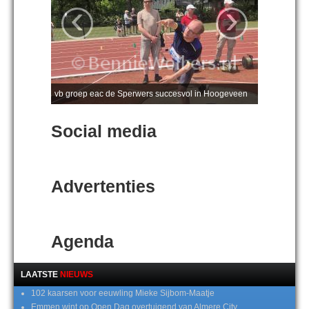
‹
›
vb groep eac de Sperwers succesvol in Hoogeveen
Social media
Advertenties
Agenda
LAATSTE
NIEUWS
102 kaarsen voor eeuwling Mieke Sijbom-Maatje
Emmen wint op Open Dag overtuigend van Almere City