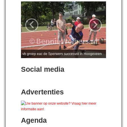
‹
›
vb groep eac de Sperwers succesvol in Hoogeveen
Social media
Advertenties
Agenda