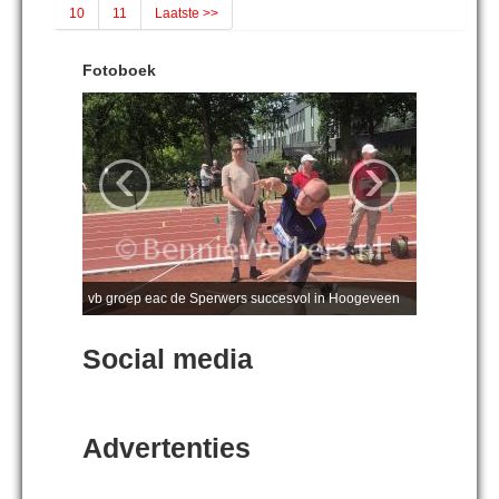
10
11
Laatste >>
Fotoboek
‹
›
vb groep eac de Sperwers succesvol in Hoogeveen
Social media
Advertenties