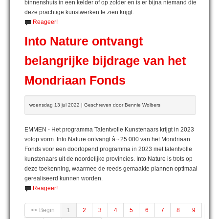
binnenshuis in een kelder of op zolder en is er bijna niemand die
deze prachtige kunstwerken te zien krijgt.
Reageer!
Into Nature ontvangt
belangrijke bijdrage van het
Mondriaan Fonds
woensdag 13 jul 2022 | Geschreven door Bennie Wolbers
EMMEN - Het programma Talentvolle Kunstenaars krijgt in 2023
volop vorm. Into Nature ontvangt â¬ 25.000 van het Mondriaan
Fonds voor een doorlopend programma in 2023 met talentvolle
kunstenaars uit de noordelijke provincies. Into Nature is trots op
deze toekenning, waarmee de reeds gemaakte plannen optimaal
gerealiseerd kunnen worden.
Reageer!
<< Begin
1
2
3
4
5
6
7
8
9