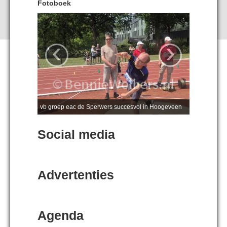
Fotoboek
‹
›
vb groep eac de Sperwers succesvol in Hoogeveen
Social media
Advertenties
Agenda