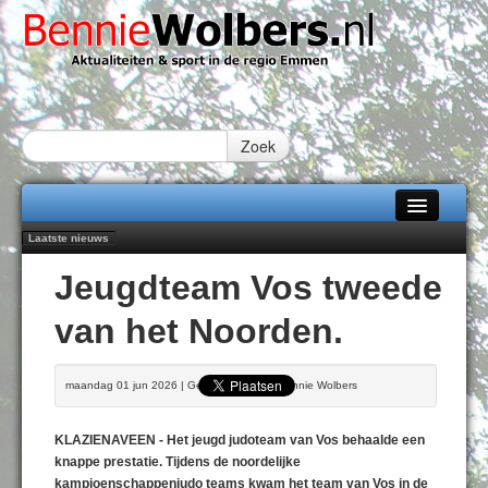
Zoek
Laatste nieuws
Home
Peter van Dijk Projects & Investments breidt samenwerking Emmen uit als
Jeugdteam Vos tweede
nieuwe rugsponsor
Alle categorieën
Najaar '26 staat live!
van het Noorden.
102 kaarsen voor eeuwling Mieke Sijbom-Maatje
Over Bennie Wolbers
Emmen wint op Open Dag overtuigend van Almere City
Treffer van Quispel bezorgt FC Emmen droomstart
Adverteren
maandag 01 jun 2026 | Geschreven door Bennie Wolbers
ZONDAG 09 AUG 2026
Contact / Tiplijn
KLAZIENAVEEN - Het jeugd judoteam van Vos behaalde een
Fotoboek
knappe prestatie. Tijdens de noordelijke
kampioenschappenjudo teams kwam het team van Vos in de