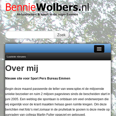
Zoek
Laatste nieuws
Home
Peter van Dijk Projects & Investments breidt samenwerking Emmen uit als
Over mij
nieuwe rugsponsor
Alle categorieën
Najaar '26 staat live!
102 kaarsen voor eeuwling Mieke Sijbom-Maatje
Over Bennie Wolbers
Nieuwe site voor Sport Pers Bureau Emmen
Emmen wint op Open Dag overtuigend van Almere City
Treffer van Quispel bezorgt FC Emmen droomstart
Adverteren
Begin deze maand passeerde de teller van www.spbe.nl de miljoenste
unieke bezoeker en ruim 2 miljoen pageviews sinds de bescheiden start in
MAANDAG 10 AUG 2026
Contact / Tiplijn
juni 2005. Een weblog die spontaan is ontstaan om veel onder
werpen die
wij eigenlijk voor de krant maakten helaas geen ruimte kregen. Om deze
Fotoboek
berichten met foto’s niet zomaar in de prullebak te gooien is deze mede op
aanraden van collega Martin Fuller opgezet en gebouwd.