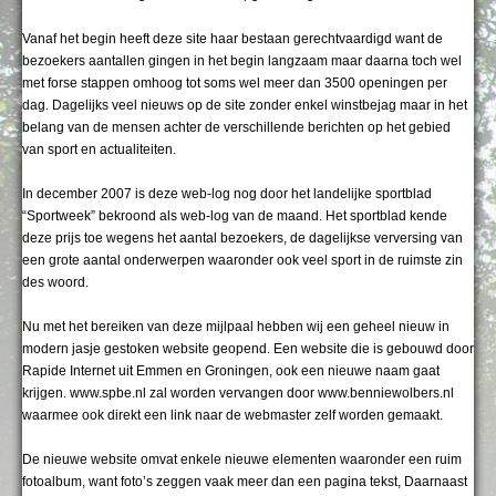
Vanaf het begin heeft deze site haar bestaan gerechtvaardigd want de
bezoekers aantallen gingen in het begin langzaam maar daarna toch wel
met forse stappen omhoog tot soms wel meer dan 3500 openingen per
dag. Dagelijks veel nieuws op de site zonder enkel winstbejag maar in het
belang van de mensen achter de verschillende berichten op het gebied
van sport en actualiteiten.
In december 2007 is deze web-log nog door het landelijke sportblad
“Sportweek” bekroond als web-log van de maand. Het sportblad kende
deze prijs toe wegens het aantal bezoekers, de dagelijkse verversing van
een grote a
antal onderwerpen waaronder ook veel sport in de ruimste zin
des woord.
Nu met het bereiken van deze mijlpaal hebben wij een geheel nieuw in
modern jasje gestoken website geopend. Een website die is gebouwd door
Rapide Internet uit Emmen en Groningen, ook een nieuwe naam gaat
krijgen. www.spbe.nl zal worden vervangen door www.benniewolbers.nl
waarmee ook direkt een link naar de webmaster zelf worden gemaakt.
De nieuwe website omvat enkele nieuwe elementen waaronder een ruim
fotoalbum, want foto’s zeggen vaak meer dan een pagina tekst, Daarnaast