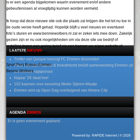
is er een agenda bijgekomen waarin evenement en/of andere
gebeurtenissen al vroegtijdig kunnen worden vermeld.
Ik hoop dat deze nieuwe site ook die plaats zal krijgen die het tot nu toe in
de oude versie heeft gehad. Hopelijk blijft u veel nieuws en eventueel
foto’s sturen en www.benniewolbers.nl zal er zeker iets mee doen. Zakelijk
gezien zijn er nu ook mogelijkheden om via deze site uw bedrijf of
instelling tegen een gering tarief via een banner uw eigen website of
LAATSTE
NIEUWS
boodschap uit te dragen.
Treffer van Quispel bezorgt FC Emmen droomstart
Sport Pers Bureau Emmen
Peter van Dijk Projects & Investments breidt samenwerking Emmen uit
Bennie Wolbers
als nieuwe rugsponsor
Najaar '26 staat live!
102 kaarsen voor eeuwling Mieke Sijbom-Maatje
Emmen wint op Open Dag overtuigend van Almere City
AGENDA
EMMEN
Er is geen evenement gepland.
Powered by: RAPIDE Internet
| © 2026