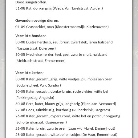
Dood aangetroffen:
31-08 Kat, donkergrijs (Weth. Van Tarelstraat, Aalden)
Gevonden overige dieren:
01-09 Grasparkiet, man (Kloostermanswijk, Klazienaveen)
Vermiste honden:
30-08 Duitse herder x, reu, bruin, zwart dek, leren halsband
(Nassaustraat, Dalerpeel)
30-08 Mechelse herder, teef, geel, zwarte snuit, halsband
(Meidrachtstraat, Emmermeer)
Vermiste katten:
30-08 Kater, gecastr., grijs, witte voetjes, pluimpjes aan oren
(Sodalietdreef, Parc Sandur)
30-08 Kater, gecastr., donkerbruin, rode vlekjes, witte bef
(Fokkingeslag, Angelslo)
30-08 Pers, kater, blauw-grijs, langharig (Eikenlaan, Veenoord)
27-08 Poes, zalmkleurig, kortharig (Ruinerbrink, Bargeres)
26-08 Kater, gecastr., cypers rood, witte bef en poten, hoogpotig
(Scholtenskanaal, Klazienaveen)
26-08 Kater, bruin, zwarte oren (Laan v/d Marel, Emmerhout)
26-08 Kater, gecastr., witte bef en sokjes (De Haar, Emmerhout)