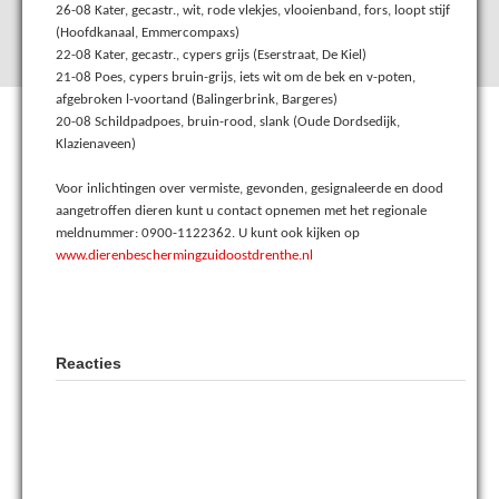
26-08 Kater, gecastr., wit, rode vlekjes, vlooienband, fors, loopt stijf
(Hoofdkanaal, Emmercompaxs)
22-08 Kater, gecastr., cypers grijs (Eserstraat, De Kiel)
21-08 Poes, cypers bruin-grijs, iets wit om de bek en v-poten,
afgebroken l-voortand (Balingerbrink, Bargeres)
20-08 Schildpadpoes, bruin-rood, slank (Oude Dordsedijk,
Klazienaveen)
Voor inlichtingen over vermiste, gevonden, gesignaleerde en dood
aangetroffen dieren kunt u contact opnemen met het regionale
meldnummer: 0900-1122362. U kunt ook kijken op
www.dierenbeschermingzuidoostdrenthe.nl
Reacties