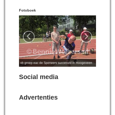
Fotoboek
‹
›
vb groep eac de Sperwers succesvol in Hoogeveen
Social media
Advertenties