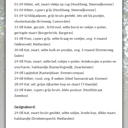
01-09 Kitten, wit, zwart vlekje op rug (Hoofdweg, Steenwijksmoer)
01-09 Kitten, cypers grijs (Hoofdweg, Steenwijksmoer)
01-09 Schildpadpoes, grijs-bruin gevlekt, iets wit bij pootjes,
vlooienbandje (Krimweg, Coevorden)
31-08 Kater, gecastr., lichtrood, witte borst en sokjes v-poten,
geringde staart (Borgerbrink, Bargeres)
31-08 Poes, cypers grijs, witte kraag en voetjes, ong. 4 maand
(Valkenveld, Rietlanden)
30-08 Kat, zwart, witte buik en pootjes, ong. 3 maand (Emmerweg,
Dalen)
29-08 Poes, zwart, witte bef,-sokjes v-poten,-kniekousjes a-poten en
snorharen, halsbandje (Kamerlingswijk, Zwartemeer)
29-08 Lapjeskat (Kastanjelaan, Emmercompas)
29-08 Kitten, rood, ong. 8 weken (Abel Tasmanstraat, Emmen)
28-09 Kat, wit, grijze zijkanten kop en staart (’t Haantje)
22-08 Kater, cypers grijs-bruin, klein postuur (Hoofdstraat,
Zweeloo)
Gesignaleerd:
29-08 Kat, zwart-bruin gevlekt, witte sokjes, brede kop, dikke staart,
halsbandje (Drieteenspecht, Rietlanden)