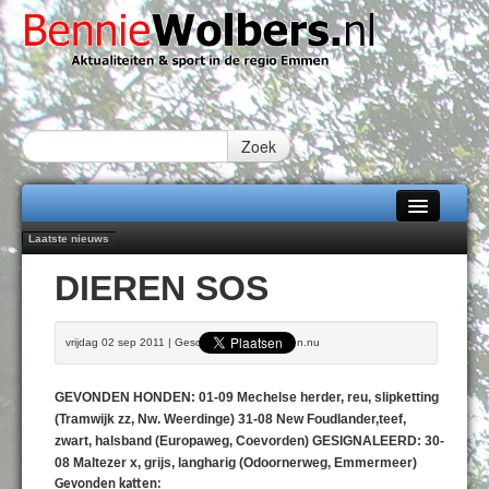
Zoek
Laatste nieuws
Home
Peter van Dijk Projects & Investments breidt samenwerking Emmen uit als
DIEREN SOS
nieuwe rugsponsor
Alle categorieën
Najaar '26 staat live!
102 kaarsen voor eeuwling Mieke Sijbom-Maatje
Over Bennie Wolbers
vrijdag 02 sep 2011 | Geschreven door Emmen.nu
Emmen wint op Open Dag overtuigend van Almere City
Treffer van Quispel bezorgt FC Emmen droomstart
Adverteren
GEVONDEN HONDEN: 01-09 Mechelse herder, reu, slipketting
ZATERDAG 08 AUG 2026
Contact / Tiplijn
(Tramwijk zz, Nw. Weerdinge) 31-08 New Foudlander,teef,
zwart, halsband (Europaweg, Coevorden) GESIGNALEERD: 30-
Fotoboek
08 Maltezer x, grijs, langharig (Odoornerweg, Emmermeer)
Gevonden katten: