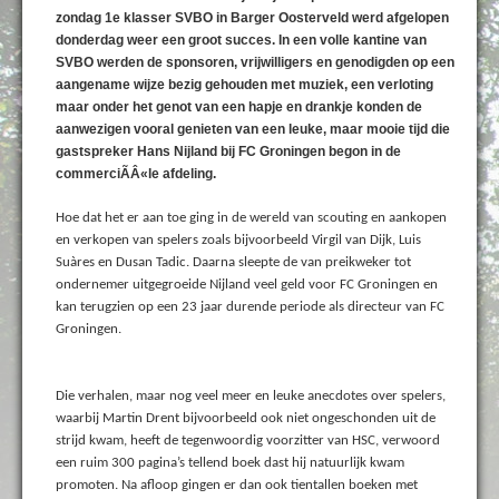
zondag 1e klasser SVBO in Barger Oosterveld werd afgelopen
donderdag weer een groot succes. In een volle kantine van
SVBO werden de sponsoren, vrijwilligers en genodigden op een
aangename wijze bezig gehouden met muziek, een verloting
maar onder het genot van een hapje en drankje konden de
aanwezigen vooral genieten van een leuke, maar mooie tijd die
gastspreker Hans Nijland bij FC Groningen begon in de
commerciÃÂ«le afdeling.
Hoe dat het er aan toe ging in de wereld van scouting en aankopen
en verkopen van spelers zoals bijvoorbeeld Virgil van Dijk, Luis
Suàres en Dusan Tadic. Daarna sleepte de van preikweker tot
ondernemer uitgegroeide Nijland veel geld voor FC Groningen en
kan terugzien op een 23 jaar durende periode als directeur van FC
Groningen.
Die verhalen, maar nog veel meer en leuke anecdotes over spelers,
waarbij Martin Drent bijvoorbeeld ook niet ongeschonden uit de
strijd kwam, heeft de tegenwoordig voorzitter van HSC, verwoord
een ruim 300 pagina’s tellend boek dast hij natuurlijk kwam
promoten. Na afloop gingen er dan ook tientallen boeken met