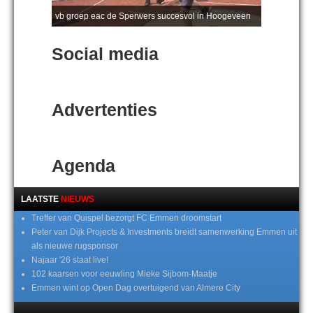
vb groep eac de Sperwers succesvol in Hoogeveen
Social media
Advertenties
Agenda
LAATSTE
NIEUWS
Treffer van Quispel bezorgt FC Emmen droomstart
Peter van Dijk Projects & Investments breidt samenwerking Emmen uit
als nieuwe rugsponsor
Najaar '26 staat live!
102 kaarsen voor eeuwling Mieke Sijbom-Maatje
Emmen wint op Open Dag overtuigend van Almere City