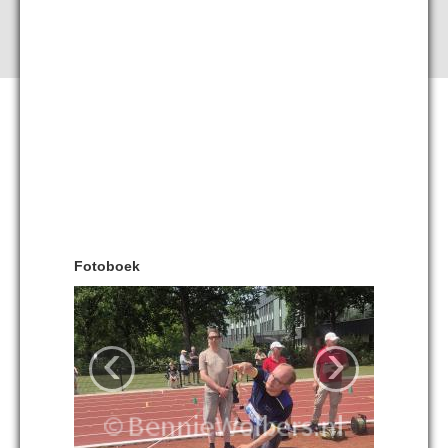
Fotoboek
‹
›