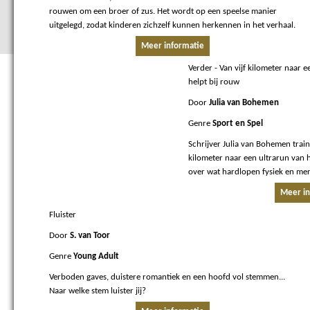
rouwen om een broer of zus. Het wordt op een speelse manier
uitgelegd, zodat kinderen zichzelf kunnen herkennen in het verhaal.
Meer informatie
Verder
- Van vijf kilometer naar 
helpt bij rouw
Door
Julia van Bohemen
Genre
Sport en Spel
Schrijver Julia van Bohemen train
kilometer naar een ultrarun van 
over wat hardlopen fysiek en men
Meer in
Fluister
Door
S. van Toor
Genre
Young Adult
Verboden gaves, duistere romantiek en een hoofd vol stemmen...
Naar welke stem luister jij?