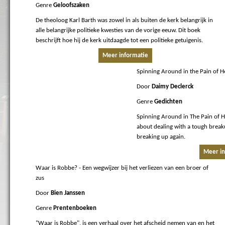
Genre
Geloofszaken
De theoloog Karl Barth was zowel in als buiten de kerk belangrijk in
alle belangrijke politieke kwesties van de vorige eeuw. Dit boek
beschrijft hoe hij de kerk uitdaagde tot een politieke getuigenis.
Meer informatie
Spinning Around in the Pain of H
Door
Daimy Declerck
Genre
Gedichten
Spinning Around in The Pain of 
about dealing with a tough break
breaking up again.
Meer in
Waar is Robbe?
- Een wegwijzer bij het verliezen van een broer of
zus
Door
Bien Janssen
Genre
Prentenboeken
"Waar is Robbe", is een verhaal over het afscheid nemen van en het