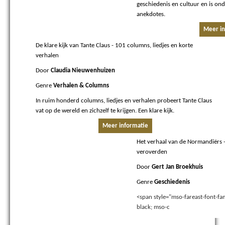
geschiedenis en cultuur en is ond
anekdotes.
Meer in
De klare kijk van Tante Claus
- 101 columns, liedjes en korte
verhalen
Door
Claudia Nieuwenhuizen
Genre
Verhalen & Columns
In ruim honderd columns, liedjes en verhalen probeert Tante Claus
vat op de wereld en zichzelf te krijgen. Een klare kijk.
Meer informatie
Het verhaal van de Normandiërs
-
veroverden
Door
Gert Jan Broekhuis
Genre
Geschiedenis
<span style="mso-fareast-font-fa
black; mso-c