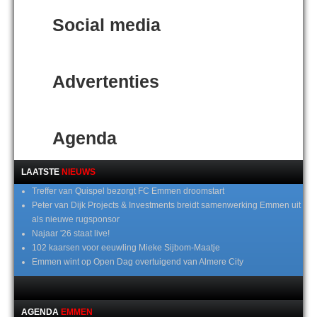
Social media
Advertenties
Agenda
LAATSTE
NIEUWS
Treffer van Quispel bezorgt FC Emmen droomstart
Peter van Dijk Projects & Investments breidt samenwerking Emmen uit
als nieuwe rugsponsor
Najaar '26 staat live!
102 kaarsen voor eeuwling Mieke Sijbom-Maatje
Emmen wint op Open Dag overtuigend van Almere City
AGENDA
EMMEN