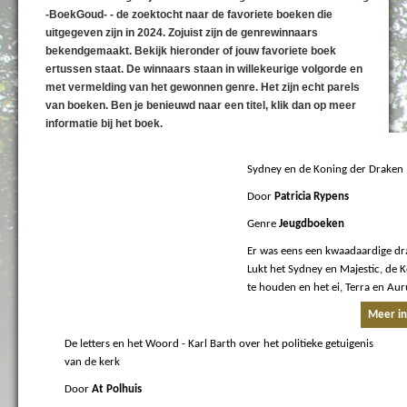
-BoekGoud- - de zoektocht naar de favoriete boeken die
uitgegeven zijn in 2024. Zojuist zijn de genrewinnaars
bekendgemaakt. Bekijk hieronder of jouw favoriete boek
ertussen staat. De winnaars staan in willekeurige volgorde en
met vermelding van het gewonnen genre. Het zijn echt parels
van boeken. Ben je benieuwd naar een titel, klik dan op meer
informatie bij het boek.
Sydney en de Koning der Draken
Door
Patricia Rypens
Genre
Jeugdboeken
Er was eens een kwaadaardige dra
Lukt het Sydney en Majestic, de
te houden en het ei, Terra en Au
Meer in
De letters en het Woord
- Karl Barth over het politieke getuigenis
van de kerk
Door
At Polhuis