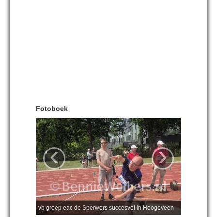
Fotoboek
‹
›
vb groep eac de Sperwers succesvol in Hoogeveen