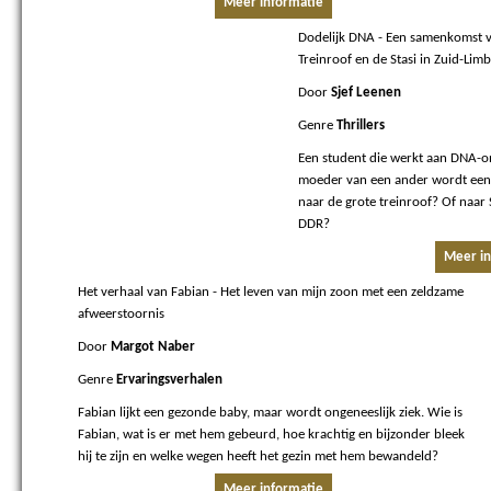
Meer informatie
Dodelijk DNA
- Een samenkomst 
Treinroof en de Stasi in Zuid-Lim
Door
Sjef Leenen
Genre
Thrillers
Een student die werkt aan DNA-
moeder van een ander wordt een 
naar de grote treinroof? Of naar 
DDR?
Meer in
Het verhaal van Fabian
- Het leven van mijn zoon met een zeldzame
afweerstoornis
Door
Margot Naber
Genre
Ervaringsverhalen
Fabian lijkt een gezonde baby, maar wordt ongeneeslijk ziek. Wie is
Fabian, wat is er met hem gebeurd, hoe krachtig en bijzonder bleek
hij te zijn en welke wegen heeft het gezin met hem bewandeld?
Meer informatie