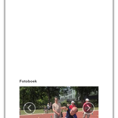
Fotoboek
‹
›