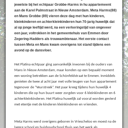
jewelste bij het echtpaar Grobbe-Harms in hu appartemeent
aan de Karel Palmstraat in Nieuw Amsterdam. Meta Harms(88)
en Mans Grobbe (89) vieren deze dag met hun kinderen,
kleinkinderen en achterkleinkinderen hun 70-jarig huwelijk dat
al op jonge leeftijd werd, na een verkeringstijd van ongeveer
een jaar, voltrokken in het gemeentehuis van Emmen door
Zegering-Hadders als trouwambtenaar. Het eerste contact
tussen Meta en Mans kwam overigens tot stand tijdens een
avond op de dansvloer.
Het Platina echtpaar ging aanvankelijk inwonen bij de ouders van
Mans in Nieuw Amsterdam, maar konden op een bepaald moment
een woning betrekken aan de Schönfeldstraat te Emmen. Inmiddels
genieten de twee al acht jaar met volle teugen van hun appartement
tegenover de “Veurstreek”. Het paar kreeg tijdens hun huwelijk 4
kinderen die op hun buurt weer zorgden voor 6 kleinkinderen en 6
achterkleinkinderen. Het Platina huwelijk zal vooral worden gevierd
met etentje met de kinderen kleinkinderen en vrienden.
Meta Harms werd overigens geboren in Vriescheloo en moest na de
lagere school en huishoudschool thuis aan het werk als