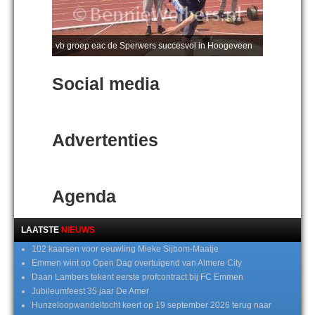
vb groep eac de Sperwers succesvol in Hoogeveen
Social media
Advertenties
Agenda
LAATSTE
NIEUWS
102 kaarsen voor eeuwling Mieke Sijbom-Maatje
Emmen wint op Open Dag overtuigend van Almere City
Daan Lambers tekent eerste profcontract bij FC Emmen
Jubileumfeest 35 jaar De Amer
Hunzeloopwandeltocht keert op 19 september 2026 terug naar