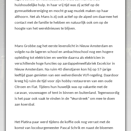
huishoudelijke hulp. In haar vrij tijd was zij actief op de
gymnastiekvereniging en mocht graag muziek maken op haar
althoorn. Net als Mans is zij ook actief op de aiped om daarmee het
contact met de familie te hebben en natuurlijk ook om op de
hoogte van het wereldnieuws te blijven.
Mans Grobbe zag het eerste levenslicht in Nieuw Amsterdam en
volgde na de lageren school en ambachtsschool nog een hogere
opleiding tot elektricien en werkte daarna als elektricien in
verschillende hoge functies op aardappelmeelfabriek Excelcior in
Nieuw Amsterdam. Na ruim 40 dienstjaren kon hij op 57-jarige
leeftijd gaan genieten van een welverdiende VUT-regeling. Daardoor
kreeg hij ruim de tijd voor zijn hobby restaureren van een oude
Citroen en Fiat. Tijdens hun huwelijk was op vakantie met de
caravan, vouwwagen of tent in binnen en buitenland. Tegenwoordig
is het paar ook vaak te vinden in de “Veurstreek” om mee te doen
aan koersbal.
Het Platina paar werd tijdens de koffie ook nog verrast met de
komst van locoburgemeester Pascal Schrik en naast de bloemen