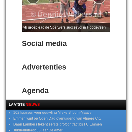
vb groep eac de Sperwers succesvol in Hoogeveen
Social media
Advertenties
Agenda
LAATSTE
NIEUWS
102 kaarsen voor eeuwling Mieke Sijbom-Maatje
Emmen wint op Open Dag overtuigend van Almere City
Daan Lambers tekent eerste profcontract bij FC Emmen
Jubileumfeest 35 jaar De Amer