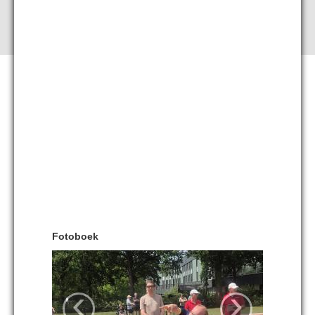
Fotoboek
‹
›