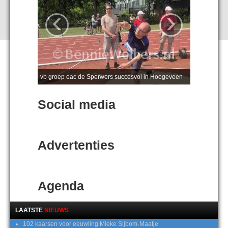
‹
›
vb groep eac de Sperwers succesvol in Hoogeveen
Social media
Advertenties
Agenda
LAATSTE
NIEUWS
102 kaarsen voor eeuwling Mieke Sijbom-Maatje