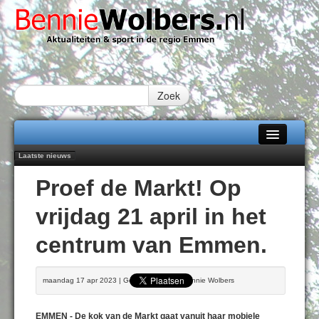
Zoek
Laatste nieuws
Home
Emmen wint op Open Dag overtuigend van Almere City
Proef de Markt! Op
Daan Lambers tekent eerste profcontract bij FC Emmen
Alle categorieën
Jubileumfeest 35 jaar De Amer
vrijdag 21 april in het
Hunzeloopwandeltocht keert op 19 september 2026 terug naar Zuidlaren
Over Bennie Wolbers
102 kaarsen voor eeuwling Mieke Sijbom-Maatje
centrum van Emmen.
Adverteren
VRIJDAG 07 AUG 2026
Contact / Tiplijn
maandag 17 apr 2023 | Geschreven door Bennie Wolbers
Fotoboek
EMMEN - De kok van de Markt gaat vanuit haar mobiele