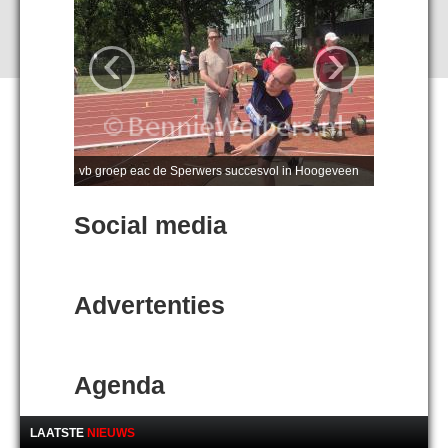
‹
›
vb groep eac de Sperwers succesvol in Hoogeveen
Social media
Advertenties
Agenda
LAATSTE
NIEUWS