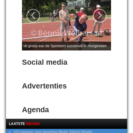
‹
›
vb groep eac de Sperwers succesvol in Hoogeveen
Social media
Advertenties
Agenda
LAATSTE
NIEUWS
102 kaarsen voor eeuwling Mieke Sijbom-Maatje