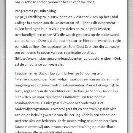
om in actie te komen wanneer het er echt toe doet.
Programma prijsuitreiking
De prijsuitreiking zal plaatsvinden op 9 oktober 2025 op het Esdal
College in Emmen aan de Oosterstraat 78. Tijdens dit evenement
zullen leerlingen hun ervaringen delen en zal de prijs worden
overhandigd: een echte AED die wordt geplaatst op de buitenwand
van de school. Deze is altijd beschikbaar en hierdoor wordt de regio
een stuk veiliger. De jeugdagenten Zuid-Oost Drenthe zijn aanwezig
om een demo te geven van een reanimatie op straat
(https://www.instagram.com/jeugdagenten_zuidoostdrenthe/). Ook
zal de ambulance aanwezig zijn.
Initiatiefnemer David Hup van Hartveilige School vertelt:
“Mensen, waaronder ikzelf, volgen vaak pas een cursus als er in de
omgeving een ongeval heeft plaatsgevonden. Dan is het eigenlijk te
laat", zegt een van de oprichters van Hartveilige School David Hup.
“Dit willen we voor zijn met ons initiatief.” Een traditionele
reanimatiecursus is niet geschikt voor het onderwijs. Het
onderwijsprogramma is overvol geraakt en een training sluit niet
aan op de belevingswereld van de leerling. Toch is een school de
perfecte plek om iedereen uit de samenleving te kunnen bereiken.
Daarom zetten wij ons in voor reanimatietraining op middelbare
scholen en zijn we dit initiatief gestart.