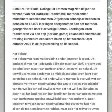
EMMEN- Het Esdal College uit Emmen mag zich dit jaar de
winnaar van het jaarlijkse Reanimatie Toernooi onder
middelbare scholen noemen. Afgelopen schooljaar hebben 80
scholen en 12.000 leerlingen deelgenomen aan het toernooi,
georganiseerd door Hartveilige School. Leerlingen leren
reanimeren via een app (serious game) en aan het eind van de
training kunnen ze een score halen op het toernooi. Op 9
oktober 2025 is de prijsuitreiking op de school.
Het belang
Het belang van reanimatietraining onder jongeren is groot. Uit
onderzoek van het Rode Kruis blijkt dat meer dan 80% procent van
de scholieren meer reanimatie en EHBO-lessen wil op school. Dit
terwijl slechts een derde van de middelbare scholieren leert over
eerste hulp op school. Het onderwijsprogramma is overvol, wat een
obstakel vormt om reanimatietraining aan te bieden. Het initiatief
van Hartveilige School bewijst echter dat het wél kan. 80 scholen
door heel het land hebben hun leerlingen leren reanimeren met een
reanimatie game speciaal ontwikkeld voor het onderwijs. Door
jongeren te voorzien van reanimatietraining geven we hen niet
alleen de tools om levens te redden, maar ook het zelfvertrouwen