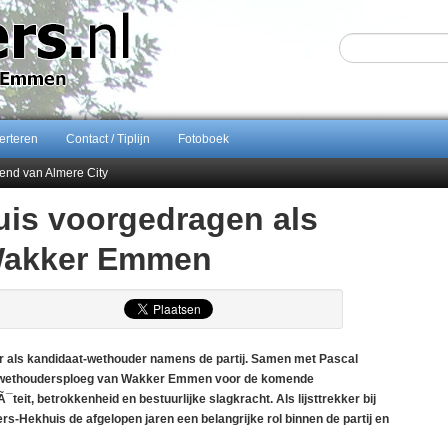
erteren
Contact / Tiplijn
Fotoboek
end van Almere City
ontract bij FC Emmen
is voorgedragen als
 september 2026 terug naar Zuidlaren
Wakker Emmen
Sijbom-Maatje
als kandidaat-wethouder namens de partij. Samen met Pascal
de wethoudersploeg van Wakker Emmen voor de komende
teit, betrokkenheid en bestuurlijke slagkracht. Als lijsttrekker bij
s-Hekhuis de afgelopen jaren een belangrijke rol binnen de partij en