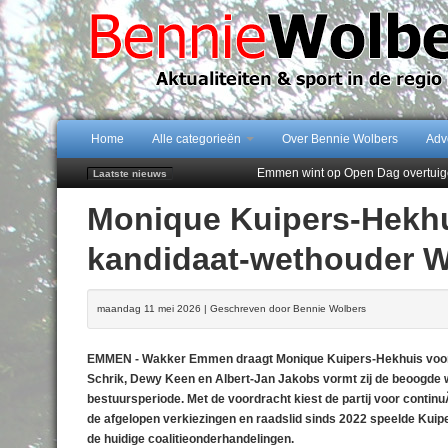
Home
Alle categorieën
Over Bennie Wolbers
Adv
Emmen wint op Open Dag overtuig
Laatste nieuws
Daan Lambers tekent eerste profc
Monique Kuipers-Hekhu
Jubileumfeest 35 jaar De Amer
Hunzeloopwandeltocht keert op 19
kandidaat-wethouder 
102 kaarsen voor eeuwling Mieke 
maandag 11 mei 2026 | Geschreven door Bennie Wolbers
EMMEN - Wakker Emmen draagt Monique Kuipers-Hekhuis voor 
Schrik, Dewy Keen en Albert-Jan Jakobs vormt zij de beoog
bestuursperiode. Met de voordracht kiest de partij voor continuÃ¯
de afgelopen verkiezingen en raadslid sinds 2022 speelde Kuiper
de huidige coalitieonderhandelingen.