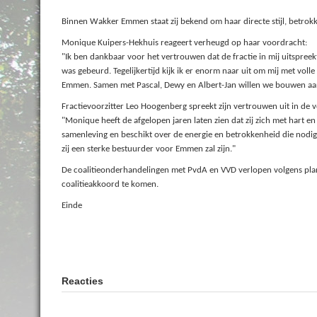
Binnen Wakker Emmen staat zij bekend om haar directe stijl, betro
Monique Kuipers-Hekhuis reageert verheugd op haar voordracht:
"Ik ben dankbaar voor het vertrouwen dat de fractie in mij uitspreek
was gebeurd. Tegelijkertijd kijk ik er enorm naar uit om mij met vol
Emmen. Samen met Pascal, Dewy en Albert-Jan willen we bouwen aan 
Fractievoorzitter Leo Hoogenberg spreekt zijn vertrouwen uit in de 
"Monique heeft de afgelopen jaren laten zien dat zij zich met hart en
samenleving en beschikt over de energie en betrokkenheid die nodig z
zij een sterke bestuurder voor Emmen zal zijn."
De coalitieonderhandelingen met PvdA en VVD verlopen volgens plann
coalitieakkoord te komen.
Einde
Reacties