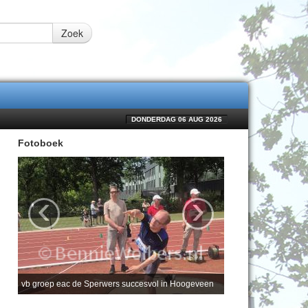
Zoek
DONDERDAG 06 AUG 2026
Fotoboek
‹
›
vb groep eac de Sperwers succesvol in Hoogeveen