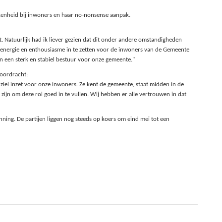
kkenheid bij inwoners en haar no-nonsense aanpak.
t. Natuurlijk had ik liever gezien dat dit onder andere omstandigheden
le energie en enthousiasme in te zetten voor de inwoners van de Gemeente
een sterk en stabiel bestuur voor onze gemeente."
voordracht:
 ziel inzet voor onze inwoners. Ze kent de gemeente, staat midden in de
ijn om deze rol goed in te vullen. Wij hebben er alle vertrouwen in dat
ing. De partijen liggen nog steeds op koers om eind mei tot een