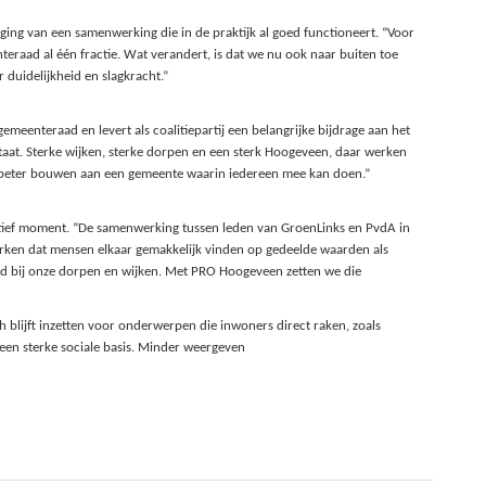
iging van een samenwerking die in de praktijk al goed functioneert. “Voor
teraad al één fractie. Wat verandert, is dat we nu ook naar buiten toe
uidelijkheid en slagkracht.”
eenteraad en levert als coalitiepartij een belangrijke bijdrage aan het
 staat. Sterke wijken, sterke dorpen en een sterk Hoogeveen, daar werken
beter bouwen aan een gemeente waarin iedereen mee kan doen.”
sitief moment. “De samenwerking tussen leden van GroenLinks en PvdA in
rken dat mensen elkaar gemakkelijk vinden op gedeelde waarden als
d bij onze dorpen en wijken. Met PRO Hoogeveen zetten we die
h blijft inzetten voor onderwerpen die inwoners direct raken, zoals
een sterke sociale basis. Minder weergeven