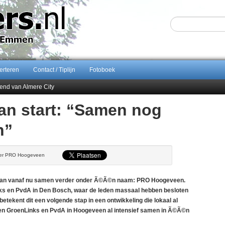
erteren
Contact / Tiplijn
Fotoboek
end van Almere City
ontract bij FC Emmen
n start: “Samen nog
 september 2026 terug naar Zuidlaren
n”
Sijbom-Maatje
tter PRO Hoogeveen
an vanaf nu samen verder onder Ã©Ã©n naam: PRO Hoogeveen.
inks en PvdA in Den Bosch, waar de leden massaal hebben besloten
etekent dit een volgende stap in een ontwikkeling die lokaal al
ken GroenLinks en PvdA in Hoogeveen al intensief samen in Ã©Ã©n