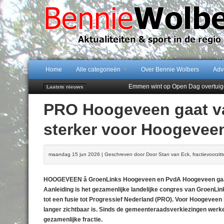
Home
Alle categorieën
Over Bennie Wolbers
Adv
Emmen wint op Open Dag overtuig
Laatste nieuws
Daan Lambers tekent eerste profc
PRO Hoogeveen gaat va
Jubileumfeest 35 jaar De Amer
Hunzeloopwandeltocht keert op 19
sterker voor Hoogevee
102 kaarsen voor eeuwling Mieke 
maandag 15 jun 2026 | Geschreven door Door Stan van Eck, fractievoorzi
HOOGEVEEN â GroenLinks Hoogeveen en PvdA Hoogeveen ga
Aanleiding is het gezamenlijke landelijke congres van GroenL
tot een fusie tot Progressief Nederland (PRO). Voor Hoogeveen b
langer zichtbaar is. Sinds de gemeenteraadsverkiezingen wer
gezamenlijke fractie.