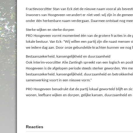
Fractievoorzitter Stan van Eck ziet de nieuwe naam vooral als bevest
inwoners van Hoogeveen verandert er niet veel: wij zijn in de gemeen
onder één herkenbare naam verdergaan. Daarmee ontstaat nog meer d
Sterke wijken en sterke dorpen
PRO Hoogeveen vormt momenteel één van de grotere fracties in de gem
lokale bestuur. Van Eck: “Wij willen een partij zijn die naast mensen
we iedere dag aan. Door onze gebundelde krachten kunnen we nog 
Bestaanszekerheid, kansengelijkheid en duurzaamheid
Ook interim-voorzitter Alie Zantingh spreekt van een logisch en po
Hoogeveen is de afgelopen periode steeds sterker geworden. We me
bestaanszekerheid, kansengelijkheid, duurzaamheid en betrokkenhei
samenwerking voort in een nieuwe vorm.”
PRO Hoogeveen benadrukt dat de partij lokaal geworteld blijft en zic
wonen, leefbare wijken en dorpen, gelijke kansen, duurzaamheid en 
Reacties