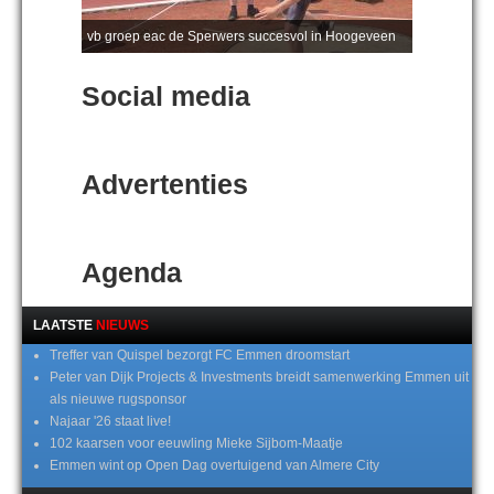
vb groep eac de Sperwers succesvol in Hoogeveen
Social media
Advertenties
Agenda
LAATSTE
NIEUWS
Treffer van Quispel bezorgt FC Emmen droomstart
Peter van Dijk Projects & Investments breidt samenwerking Emmen uit
als nieuwe rugsponsor
Najaar '26 staat live!
102 kaarsen voor eeuwling Mieke Sijbom-Maatje
Emmen wint op Open Dag overtuigend van Almere City