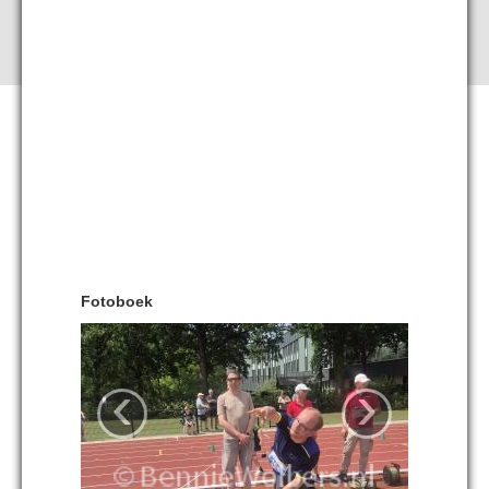
Fotoboek
‹
›