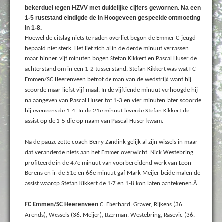
bekerduel tegen HZVV met duidelijke cijfers gewonnen. Na een
1-5 ruststand eindigde de in Hoogeveen gespeelde ontmoeting
in 1-8.
Hoewel de uitslag niets te raden overliet begon de Emmer C-jeugd
bepaald niet sterk. Het liet zich al in de derde minuut verrassen
maar binnen vijf minuten bogen Stefan Kikkert en Pascal Huser de
achterstand om in een 1-2 tussenstand. Stefan Kikkert was wat FC
Emmen/SC Heerenveen betrof de man van de wedstrijd want hij
scoorde maar liefst vijf maal. In de vijftiende minuut verhoogde hij
na aangeven van Pascal Huser tot 1-3 en vier minuten later scoorde
hij eveneens de 1-4. In de 21e minuut leverde Stefan Kikkert de
assist op de 1-5 die op naam van Pascal Huser kwam.
Na de pauze zette coach Berry Zandink gelijk al zijn wissels in maar
dat veranderde niets aan het Emmer overwicht. Nick Westebring
profiteerde in de 47e minuut van voorbereidend werk van Leon
Berens en in de 51e en 66e minuut gaf Mark Meijer beide malen de
assist waarop Stefan Kikkert de 1-7 en 1-8 kon laten aantekenen.Â
FC Emmen/SC Heerenveen
C: Eberhard: Graver, Rijkens (36.
Arends), Wessels (36. Meijer), IJzerman, Westebring, Rasevic (36.