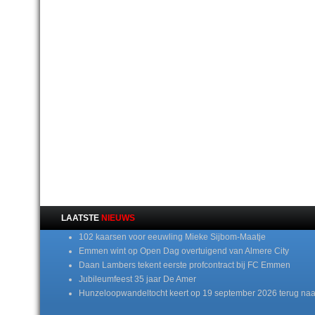
LAATSTE
NIEUWS
102 kaarsen voor eeuwling Mieke Sijbom-Maatje
Emmen wint op Open Dag overtuigend van Almere City
Daan Lambers tekent eerste profcontract bij FC Emmen
Jubileumfeest 35 jaar De Amer
Hunzeloopwandeltocht keert op 19 september 2026 terug naa