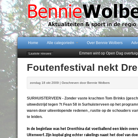
Home
Alle categorieën
Over Bennie Wolbers
Adv
Emmen wint op Open Dag overtuig
Laatste nieuws
Daan Lambers tekent eerste profc
Foutenfestival nekt Dr
Jubileumfeest 35 jaar De Amer
Hunzeloopwandeltocht keert op 19
102 kaarsen voor eeuwling Mieke 
zondag 18 okt 2009 | Geschreven door Bennie Wolbers
SURHUISTERVEEN - Zonder vaste krachten Tom Brinks (geschors
uitwedstrijd tegen ?t Fean 58 in Surhuisterveen op het progra
waren door uiteenlopende redenen , rustte op de schouders van
te leiden.
In de beginfase was het Drenthina dat voetballend een klein overwi
Uitenwerf. Zijn kopbal ging echter rakelings naast het doel van d