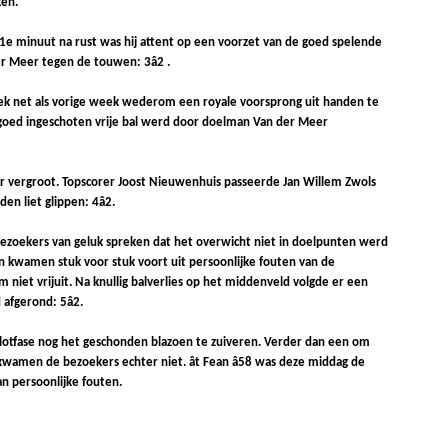
ken.
1e minuut na rust was hij attent op een voorzet van de goed spelende
r Meer tegen de touwen: 3â2 .
leek net als vorige week wederom een royale voorsprong uit handen te
jn goed ingeschoten vrije bal werd door doelman Van der Meer
r vergroot. Topscorer Joost Nieuwenhuis passeerde Jan Willem Zwols
n liet glippen: 4â2.
ezoekers van geluk spreken dat het overwicht niet in doelpunten werd
 kwamen stuk voor stuk voort uit persoonlijke fouten van de
 niet vrijuit. Na knullig balverlies op het middenveld volgde er een
fgerond: 5â2.
 slotfase nog het geschonden blazoen te zuiveren. Verder dan een om
amen de bezoekers echter niet. ât Fean â58 was deze middag de
an persoonlijke fouten.