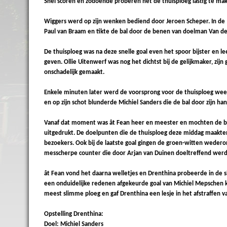
Snel scoren en zodoende proberen het de thuisploeg lastig te ma
Wiggers werd op zijn wenken bediend door Jeroen Scheper. In de 
Paul van Braam en tikte de bal door de benen van doelman Van de
De thuisploeg was na deze snelle goal even het spoor bijster en 
geven. Ollie Uitenwerf was nog het dichtst bij de gelijkmaker, zi
onschadelijk gemaakt.
Enkele minuten later werd de voorsprong voor de thuisploeg wee
en op zijn schot blunderde Michiel Sanders die de bal door zijn hande
Vanaf dat moment was ât Fean heer en meester en mochten de b
uitgedrukt. De doelpunten die de thuisploeg deze middag maakten
bezoekers. Ook bij de laatste goal gingen de groen-witten wederom
messcherpe counter die door Arjan van Duinen doeltreffend werd a
ât Fean vond het daarna welletjes en Drenthina probeerde in de
een onduidelijke redenen afgekeurde goal van Michiel Mepschen kw
meest slimme ploeg en gaf Drenthina een lesje in het afstraffen v
Opstelling Drenthina:
Doel: Michiel Sanders