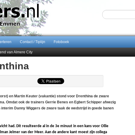
erteren
Contact / Tiplijn
Fotoboek
end van Almere City
ontract bij FC Emmen
enthina
 september 2026 terug naar Zuidlaren
Sijbom-Maatje
t) en Martin Keuter (vakantie) stond voor Drenthina de zware
mma. Omdat ook de trainers Gerrie Benes en Egbert Schipper afwezig
 interim Danny Wiggers de zware taak de wedstrijd in goede banen
cht had. Dit resulteerde al in de 3e minuut in een kans voor Ollie
oelman Jelmer van der Meer. Aan de andere kant moest zijn collega