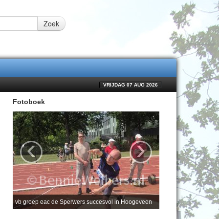
Zoek
VRIJDAG 07 AUG 2026
Fotoboek
‹
›
vb groep eac de Sperwers succesvol in Hoogeveen