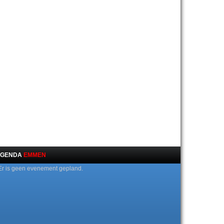
GENDA
EMMEN
Er is geen evenement gepland.