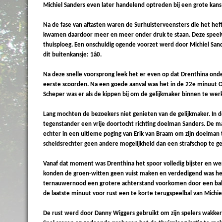
Michiel Sanders even later handelend optreden bij een grote kans
Na de fase van aftasten waren de Surhuisterveensters die het he
kwamen daardoor meer en meer onder druk te staan. Deze speelwi
thuisploeg. Een onschuldig ogende voorzet werd door Michiel Sand
dit buitenkansje: 1â0.
Na deze snelle voorsprong leek het er even op dat Drenthina ond
eerste scoorden. Na een goede aanval was het in de 22e minuut Oll
Scheper was er als de kippen bij om de gelijkmaker binnen te werke
Lang mochten de bezoekers niet genieten van de gelijkmaker. In 
tegenstander een vrije doortocht richting doelman Sanders. De ma
echter in een ultieme poging van Erik van Braam om zijn doelman t
scheidsrechter geen andere mogelijkheid dan een strafschop te gev
Vanaf dat moment was Drenthina het spoor volledig bijster en wer
konden de groen-witten geen vuist maken en verdedigend was het
ternauwernood een grotere achterstand voorkomen door een bal va
de laatste minuut voor rust een te korte terugspeelbal van Michi
De rust werd door Danny Wiggers gebruikt om zijn spelers wakker 