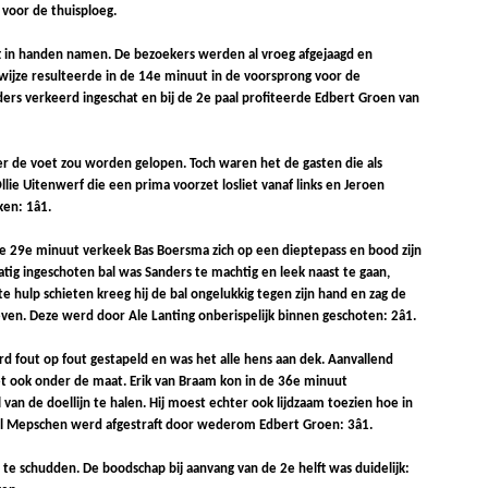
 voor de thuisploeg.
ft in handen namen. De bezoekers werden al vroeg afgejaagd en
jze resulteerde in de 14e minuut in de voorsprong voor de
ers verkeerd ingeschat en bij de 2e paal profiteerde Edbert Groen van
er de voet zou worden gelopen. Toch waren het de gasten die als
ie Uitenwerf die een prima voorzet losliet vanaf links en Jeroen
n: 1â1.
de 29e minuut verkeek Bas Boersma zich op een dieptepass en bood zijn
tig ingeschoten bal was Sanders te machtig en leek naast te gaan,
e hulp schieten kreeg hij de bal ongelukkig tegen zijn hand en zag de
en. Deze werd door Ale Lanting onberispelijk binnen geschoten: 2â1.
d fout op fout gestapeld en was het alle hens aan dek. Aanvallend
 ook onder de maat. Erik van Braam kon in de 36e minuut
n de doellijn te halen. Hij moest echter ook lijdzaam toezien hoe in
el Mepschen werd afgestraft door wederom Edbert Groen: 3â1.
te schudden. De boodschap bij aanvang van de 2e helft was duidelijk: