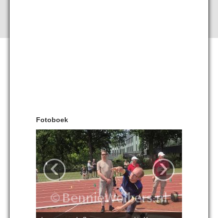
Fotoboek
‹
›