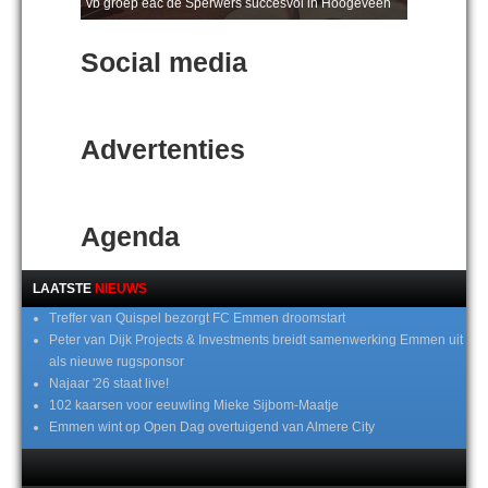
vb groep eac de Sperwers succesvol in Hoogeveen
Social media
Advertenties
Agenda
LAATSTE
NIEUWS
Treffer van Quispel bezorgt FC Emmen droomstart
Peter van Dijk Projects & Investments breidt samenwerking Emmen uit
als nieuwe rugsponsor
Najaar '26 staat live!
102 kaarsen voor eeuwling Mieke Sijbom-Maatje
Emmen wint op Open Dag overtuigend van Almere City