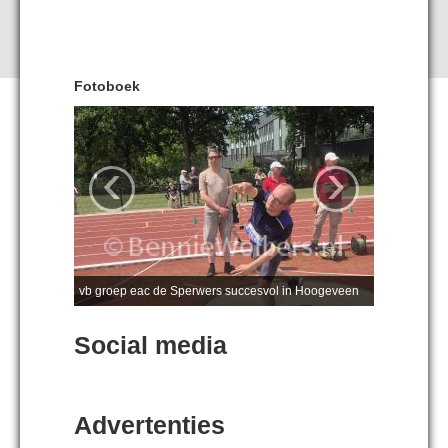
Fotoboek
‹
›
vb groep eac de Sperwers succesvol in Hoogeveen
Social media
Advertenties