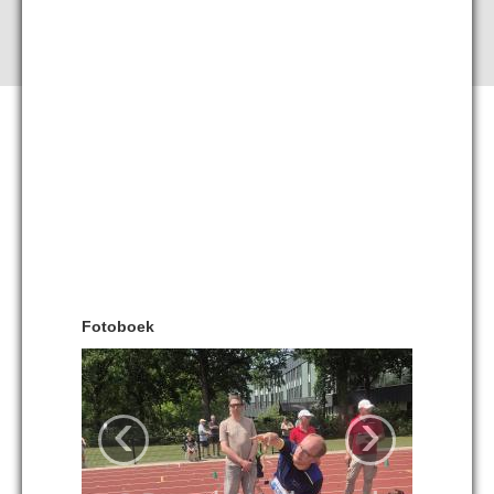
Fotoboek
‹
›