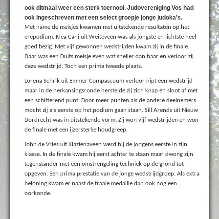
ook ditmaal weer een sterk toernooi. Judovereniging Vos had
ook ingeschreven met een select groepje jonge judoka's.
Met name de meisjes kwamen met uitstekende resultaten op het
erepodium. Klea Cani uit Weiteveen was als jongste en lichtste heel
goed bezig. Met vijf gewonnen wedstrijden kwam zij in de finale.
Daar was een Duits meisje even wat sneller dan haar en verloor zij
deze wedstrijd. Toch een prima tweede plaats.
Lorena Schrik uit Emmer Compascuum verloor nipt een wedstrijd
maar in de herkansingsronde herstelde zij zich knap en sloot af met
een schitterend punt. Door meer punten als de andere deelnemers
mocht zij als eerste op het podium gaan staan. Sill Arends uit Nieuw
Dordrecht was in uitstekende vorm. Zij won vijf wedstrijden en won
de finale met een ijzersterke houdgreep.
John de Vries uit Klazienaveen werd bij de jongens eerste in zijn
klasse. In de finale kwam hij eerst achter te staan maar dwong zijn
tegenstander met een omstrengeling techniek op de grond tot
opgeven. Een prima prestatie van de jonge wedstrijdgroep. Als extra
beloning kwam er naast de fraaie medaille dan ook nog een
oorkonde.