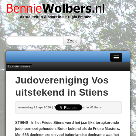
Zoek
Laatste nieuws
Home
Emmen wint op Open Dag overtuigend van Almere City
Judovereniging Vos
Daan Lambers tekent eerste profcontract bij FC Emmen
Alle categorieën
Jubileumfeest 35 jaar De Amer
uitstekend in Stiens
Hunzeloopwandeltocht keert op 19 september 2026 terug naar Zuidlaren
Over Bennie Wolbers
102 kaarsen voor eeuwling Mieke Sijbom-Maatje
Adverteren
DONDERDAG 06 AUG 2026
woensdag 22 apr 2026 | Geschreven door Bennie Wolbers
Contact / Tiplijn
STIENS - In het Friese Stiens werd het jaarlijks terugkerende
Fotoboek
judo toernooi gehouden. Beter bekend als de Friese Masters.
Met 688 deelnemers en veel buitenlandse deelname was het