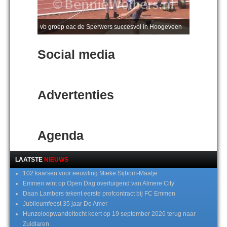
vb groep eac de Sperwers succesvol in Hoogeveen
Social media
Advertenties
Agenda
LAATSTE
NIEUWS
102 kaarsen voor eeuwling Mieke Sijbom-Maatje
Emmen wint op Open Dag overtuigend van Almere City
Daan Lambers tekent eerste profcontract bij FC Emmen
Jubileumfeest 35 jaar De Amer
Hunzeloopwandeltocht keert op 19 september 2026 terug naar
Zuidlaren