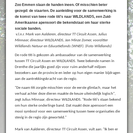
Zoo Emmen slaan de handen ineen. Of misschien beter
gezegd: de staarten. De aanleiding voor de samenwerking is
de komst van twee rode titi's naar WILDLANDS, een Zuid-
Amerikaanse apensoort die bekendstaat om haar sterke
sociale banden.
v.l.n.r. Mark van Aalderen, directeur TT Circuit Assen, Julius
Minnaar, directeur WILDLANDS, Jan Minze Zomer, voorzitter
Wildlands Natuur en Educatiefonds (WNEF). (Foto Wildlands)
De rode titi is gekozen als ambassadeur van de samenwerking
tussen TT Circuit Assen en WILDLANDS. Twee bekende namen in
Drenthe die jaarlijks goed zijn voor ruim anderhalf miljoen
bezoekers aan de provincie en ieder op hun eigen manier bijdragen
aan de aantrekkingskracht van de regio.
"De naam titi zorgde misschien voor de eerste glimlach, maar het
verhaal achter deze dieren maakte de keuze uiteindelijk logisch",
zegt Julius Minnaar, directeur WILDLANDS. "Rode titi's staan bekend
om hun sterke onderlinge band. Dat maakt deze apensoort een
mooi symbool voor een samenwerking tussen twee organisaties die
stevig in de regio zijn geworteld."
Mark van Aalderen, directeur TT Circuit Assen, vult aan: "Ik ben er