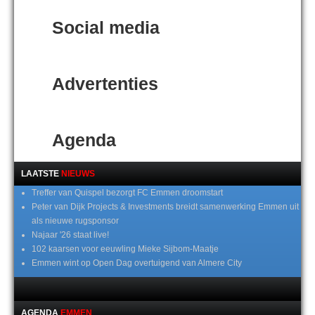
Social media
Advertenties
Agenda
LAATSTE
NIEUWS
Treffer van Quispel bezorgt FC Emmen droomstart
Peter van Dijk Projects & Investments breidt samenwerking Emmen uit
als nieuwe rugsponsor
Najaar '26 staat live!
102 kaarsen voor eeuwling Mieke Sijbom-Maatje
Emmen wint op Open Dag overtuigend van Almere City
AGENDA
EMMEN