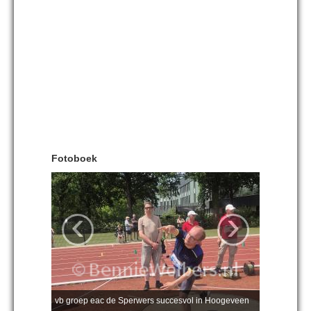
Fotoboek
‹
›
vb groep eac de Sperwers succesvol in Hoogeveen