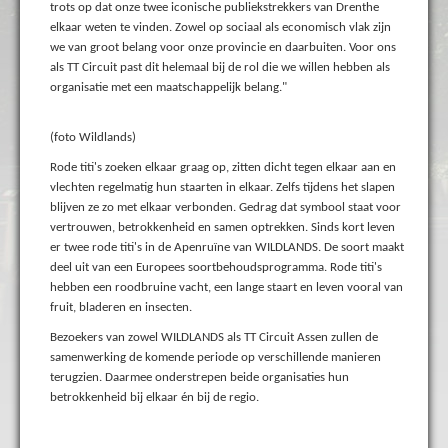
trots op dat onze twee iconische publiekstrekkers van Drenthe
elkaar weten te vinden. Zowel op sociaal als economisch vlak zijn
we van groot belang voor onze provincie en daarbuiten. Voor ons
als TT Circuit past dit helemaal bij de rol die we willen hebben als
organisatie met een maatschappelijk belang."
(foto Wildlands)
Rode titi's zoeken elkaar graag op, zitten dicht tegen elkaar aan en
vlechten regelmatig hun staarten in elkaar. Zelfs tijdens het slapen
blijven ze zo met elkaar verbonden. Gedrag dat symbool staat voor
vertrouwen, betrokkenheid en samen optrekken. Sinds kort leven
er twee rode titi's in de Apenruïne van WILDLANDS. De soort maakt
deel uit van een Europees soortbehoudsprogramma. Rode titi's
hebben een roodbruine vacht, een lange staart en leven vooral van
fruit, bladeren en insecten.
Bezoekers van zowel WILDLANDS als TT Circuit Assen zullen de
samenwerking de komende periode op verschillende manieren
terugzien. Daarmee onderstrepen beide organisaties hun
betrokkenheid bij elkaar én bij de regio.