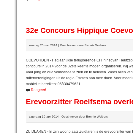
32e Concours Hippique Coev
zondag 25 mei 2014 | Geschreven door Bennie Wolbers
COEVORDEN - Het jaarlijkse terugkerende CH in het van Heutzspark 
concours in 2014 voor de 32ste keer te mogen organiseren. Wij 
Voor jong en oud voldoende te zien en te beleven. Wees allen va
ruiterverenigingen uit de regio Emmen aan mee doen. Voor meer i
mobiel te bereiken: 06â30479621.
Reageer!
Erevoorzitter Roelfsema over
zaterdag 19 apr 2014 | Geschreven door Bennie Wolbers
ZUIDLAREN - In zijn woonplaats Zuidlaren is de erevoorzitter van