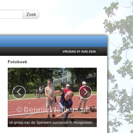
Zoek
VRIJDAG 07 AUG 2026
Fotoboek
‹
›
vb groep eac de Sperwers succesvol in Hoogeveen