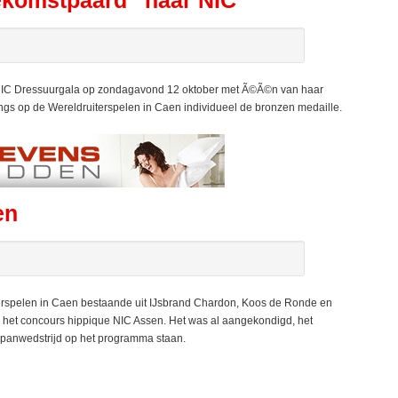
ekomstpaard” naar NIC
 NIC Dressuurgala op zondagavond 12 oktober met Ã©Ã©n van haar
angs op de Wereldruiterspelen in Caen individueel de bronzen medaille.
en
rspelen in Caen bestaande uit IJsbrand Chardon, Koos de Ronde en
het concours hippique NIC Assen. Het was al aangekondigd, het
rspanwedstrijd op het programma staan.