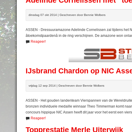
Adelinde Cornelissen met “to
dinsdag 07 okt 2014 | Geschreven door Bennie Wolbers
ASSEN - Dressuuramazone Adelinde Cornelissen zal tijdens het
âtoekomstpaardenâ in de ring verschijnen. De amazone won onl
Reageer!
IJsbrand Chardon op NIC Ass
vrijdag 12 sep 2014 | Geschreven door Bennie Wolbers
ASSEN - Het gouden landenteam Vierspannen van de Wereldruite
bronzen individuele medaille winnaar Theo Timmerman komt naar 
concours hippique NIC Assen heeft dit jaar voor het eerst een vie
Reageer!
Topprestatie Merle Uiterwijk