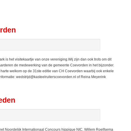
orden
is het visitekaartje van onze vereniging.Wij zijn dan ook trots om dit
waarderen de medewerking van de gemeente Coevorden in het bijzonder.
n harte welkom op de 31ste editie van CH Coevorden waarbij ook enkele
nformatie: wedstrijd@kasteelruiterscoevorden.nl of Reina Meyerink
leden
 het Noordelijk Internationaal Concours hippique NIC, Willem Roelfsema