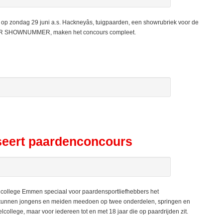
zondag 29 juni a.s. Hackneyâs, tuigpaarden, een showrubriek voor de
AIR SHOWNUMMER, maken het concours compleet.
eert paardenconcours
ollege Emmen speciaal voor paardensportliefhebbers het
kunnen jongens en meiden meedoen op twee onderdelen, springen en
lcollege, maar voor iedereen tot en met 18 jaar die op paardrijden zit.