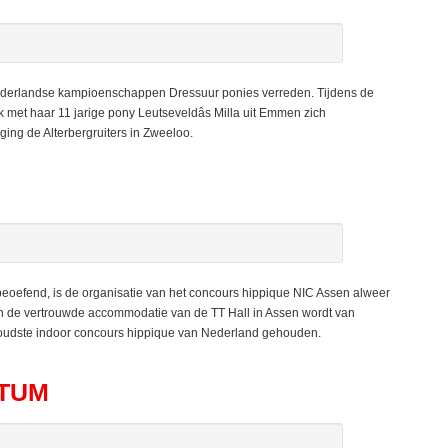
derlandse kampioenschappen Dressuur ponies verreden. Tijdens de
met haar 11 jarige pony Leutseveldâs Milla uit Emmen zich
ging de Alterbergruiters in Zweeloo.
efend, is de organisatie van het concours hippique NIC Assen alweer
n de vertrouwde accommodatie van de TT Hall in Assen wordt van
t oudste indoor concours hippique van Nederland gehouden.
TUM