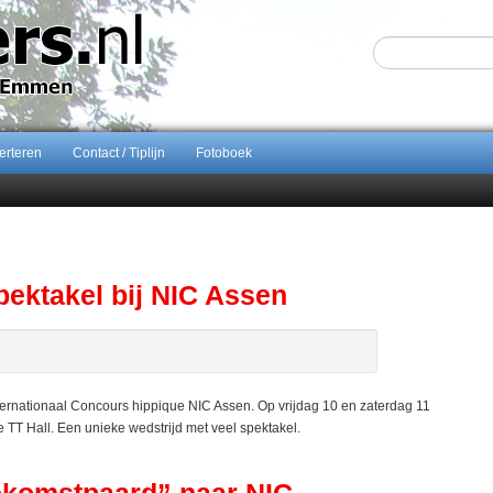
erteren
Contact / Tiplijn
Fotoboek
Sijbom-Maatje
end van Almere City
ontract bij FC Emmen
ents breidt samenwerking Emmen uit als nieuwe rugsponsor
ektakel bij NIC Assen
nternationaal Concours hippique NIC Assen. Op vrijdag 10 en zaterdag 11
TT Hall. Een unieke wedstrijd met veel spektakel.