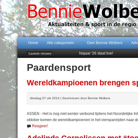
Home
Alle categorieën
Over Bennie Wolbers
Adv
Najaar '26 staat live!
Laatste nieuws
102 kaarsen voor eeuwling Mieke 
Paardensport
Emmen wint op Open Dag overtuig
Daan Lambers tekent eerste profc
Peter van Dijk Projects & Investm
Wereldkampioenen brengen sp
dinsdag 07 okt 2014 | Geschreven door Bennie Wolbers
ASSEN - Het is nog niet eerder vertoond tijdens het Noordelijke I
oktober komen de wereldkampioenen in het vierspanrijden naar de 
Reageer!