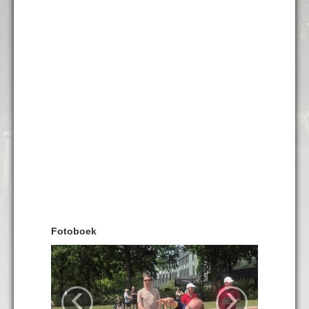
Fotoboek
‹
›