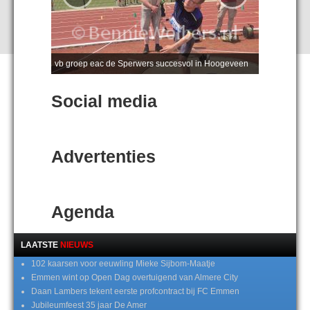
vb groep eac de Sperwers succesvol in Hoogeveen
Social media
Advertenties
Agenda
LAATSTE
NIEUWS
102 kaarsen voor eeuwling Mieke Sijbom-Maatje
Emmen wint op Open Dag overtuigend van Almere City
Daan Lambers tekent eerste profcontract bij FC Emmen
Jubileumfeest 35 jaar De Amer