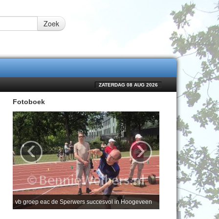
Zoek
ZATERDAG 08 AUG 2026
Fotoboek
‹
›
vb groep eac de Sperwers succesvol in Hoogeveen