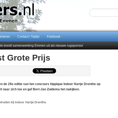
erteren
Contact / Tiplijn
Fotoboek
ents breidt samenwerking Emmen uit als nieuwe rugsponsor
st Grote Prijs
Sijbom-Maatje
end van Almere City
men droomstart
en de 29e editie van het concours hippique Indoor Hartje Drenthe op
it naar zich toe en gaf Bert-Jan Zuidema het nakijken.
ptreden bij Indoor Hartje Drenthe.