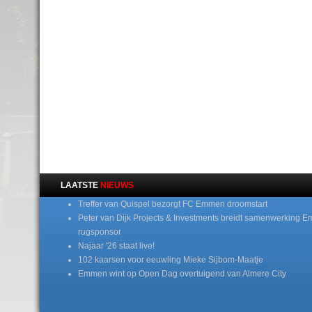
LAATSTE
NIEUWS
Treffer van Quispel bezorgt FC Emmen droomstart
Peter van Dijk Projects & Investments breidt samenwerking E
rugsponsor
Najaar '26 staat live!
102 kaarsen voor eeuwling Mieke Sijbom-Maatje
Emmen wint op Open Dag overtuigend van Almere City