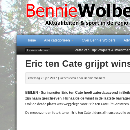
Home
Alle categorieën
Over Bennie Wolbers
Adv
Peter van Dijk Projects & Investm
Laatste nieuws
Najaar '26 staat live!
Eric ten Cate grijpt win
102 kaarsen voor eeuwling Mieke 
Emmen wint op Open Dag overtuig
Treffer van Quispel bezorgt FC Em
zaterdag 28 jan 2017 | Geschreven door Bennie Wolbers
BEILEN - Springruiter Eric ten Cate heeft zaterdagavond in Beil
zijn naam geschreven. Hij haalde de winst in de laatste barrager
Ook de derde plaats was weggelegd voor Eric ten Cate uit Geesteren.
De meegezonden foto’s tonen Eric ten Cate tijdens zijn succesvolle o