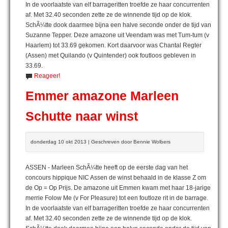
In de voorlaatste van elf barrageritten troefde ze haar concurrenten
af. Met 32.40 seconden zette ze de winnende tijd op de klok.
SchÃ¼tte dook daarmee bijna een halve seconde onder de tijd van
Suzanne Tepper. Deze amazone uit Veendam was met Tum-tum (v
Haarlem) tot 33.69 gekomen. Kort daarvoor was Chantal Regter
(Assen) met Quilando (v Quintender) ook foutloos gebleven in
33.69.
Reageer!
Emmer amazone Marleen
Schutte naar winst
donderdag 10 okt 2013 | Geschreven door Bennie Wolbers
ASSEN - Marleen SchÃ¼tte heeft op de eerste dag van het
concours hippique NIC Assen de winst behaald in de klasse Z om
de Op = Op Prijs. De amazone uit Emmen kwam met haar 18-jarige
merrie Folow Me (v For Pleasure) tot een foutloze rit in de barrage.
In de voorlaatste van elf barrageritten troefde ze haar concurrenten
af. Met 32.40 seconden zette ze de winnende tijd op de klok.