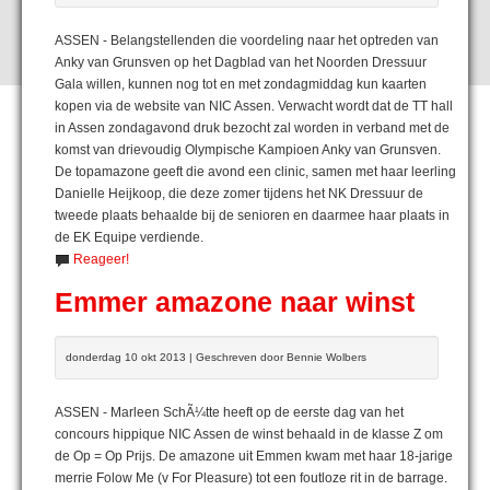
ASSEN - Belangstellenden die voordeling naar het optreden van
Anky van Grunsven op het Dagblad van het Noorden Dressuur
Gala willen, kunnen nog tot en met zondagmiddag kun kaarten
kopen via de website van NIC Assen. Verwacht wordt dat de TT hall
in Assen zondagavond druk bezocht zal worden in verband met de
komst van drievoudig Olympische Kampioen Anky van Grunsven.
De topamazone geeft die avond een clinic, samen met haar leerling
Danielle Heijkoop, die deze zomer tijdens het NK Dressuur de
tweede plaats behaalde bij de senioren en daarmee haar plaats in
de EK Equipe verdiende.
Reageer!
Emmer amazone naar winst
donderdag 10 okt 2013 | Geschreven door Bennie Wolbers
ASSEN - Marleen SchÃ¼tte heeft op de eerste dag van het
concours hippique NIC Assen de winst behaald in de klasse Z om
de Op = Op Prijs. De amazone uit Emmen kwam met haar 18-jarige
merrie Folow Me (v For Pleasure) tot een foutloze rit in de barrage.