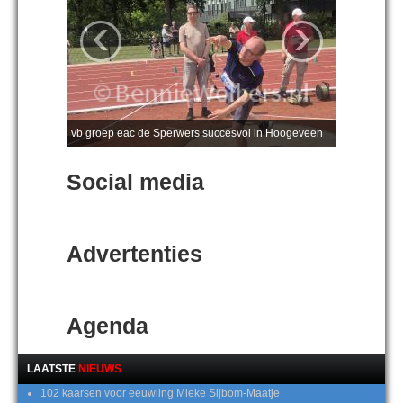
‹
›
vb groep eac de Sperwers succesvol in Hoogeveen
Social media
Advertenties
Agenda
LAATSTE
NIEUWS
102 kaarsen voor eeuwling Mieke Sijbom-Maatje