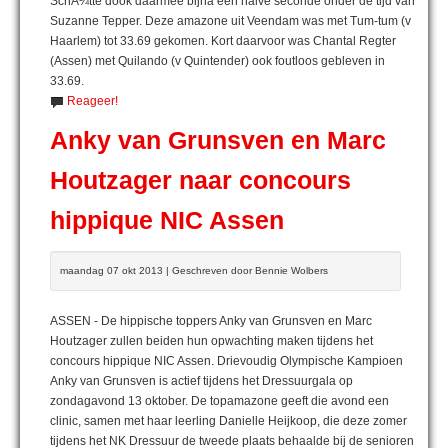
SchÃ¼tte dook daarmee bijna een halve seconde onder de tijd van
Suzanne Tepper. Deze amazone uit Veendam was met Tum-tum (v
Haarlem) tot 33.69 gekomen. Kort daarvoor was Chantal Regter
(Assen) met Quilando (v Quintender) ook foutloos gebleven in
33.69.
Reageer!
Anky van Grunsven en Marc
Houtzager naar concours
hippique NIC Assen
maandag 07 okt 2013 | Geschreven door Bennie Wolbers
ASSEN - De hippische toppers Anky van Grunsven en Marc
Houtzager zullen beiden hun opwachting maken tijdens het
concours hippique NIC Assen. Drievoudig Olympische Kampioen
Anky van Grunsven is actief tijdens het Dressuurgala op
zondagavond 13 oktober. De topamazone geeft die avond een
clinic, samen met haar leerling Danielle Heijkoop, die deze zomer
tijdens het NK Dressuur de tweede plaats behaalde bij de senioren