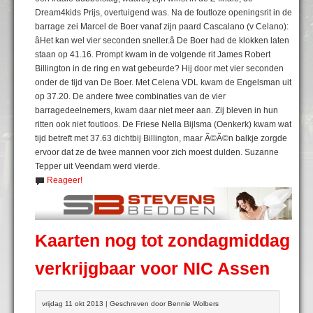
Dream4kids Prijs, overtuigend was. Na de foutloze openingsrit in de
barrage zei Marcel de Boer vanaf zijn paard Cascalano (v Celano):
âHet kan wel vier seconden sneller.â De Boer had de klokken laten
staan op 41.16. Prompt kwam in de volgende rit James Robert
Billington in de ring en wat gebeurde? Hij door met vier seconden
onder de tijd van De Boer. Met Celena VDL kwam de Engelsman uit
op 37.20. De andere twee combinaties van de vier
barragedeelnemers, kwam daar niet meer aan. Zij bleven in hun
ritten ook niet foutloos. De Friese Nella Bijlsma (Oenkerk) kwam wat
tijd betreft met 37.63 dichtbij Billington, maar Ã©Ã©n balkje zorgde
ervoor dat ze de twee mannen voor zich moest dulden. Suzanne
Tepper uit Veendam werd vierde.
Reageer!
Kaarten nog tot zondagmiddag
verkrijgbaar voor NIC Assen
vrijdag 11 okt 2013 | Geschreven door Bennie Wolbers