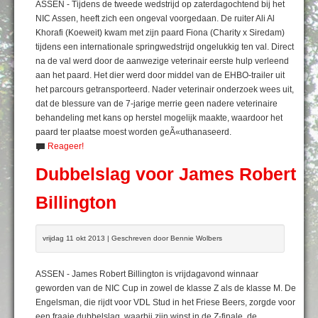
ASSEN - Tijdens de tweede wedstrijd op zaterdagochtend bij het
NIC Assen, heeft zich een ongeval voorgedaan. De ruiter Ali Al
Khorafi (Koeweit) kwam met zijn paard Fiona (Charity x Siredam)
tijdens een internationale springwedstrijd ongelukkig ten val. Direct
na de val werd door de aanwezige veterinair eerste hulp verleend
aan het paard. Het dier werd door middel van de EHBO-trailer uit
het parcours getransporteerd. Nader veterinair onderzoek wees uit,
dat de blessure van de 7-jarige merrie geen nadere veterinaire
behandeling met kans op herstel mogelijk maakte, waardoor het
paard ter plaatse moest worden geÃ«uthanaseerd.
Reageer!
Dubbelslag voor James Robert
Billington
vrijdag 11 okt 2013 | Geschreven door Bennie Wolbers
ASSEN - James Robert Billington is vrijdagavond winnaar
geworden van de NIC Cup in zowel de klasse Z als de klasse M. De
Engelsman, die rijdt voor VDL Stud in het Friese Beers, zorgde voor
een fraaie dubbelslag, waarbij zijn winst in de Z-finale, de