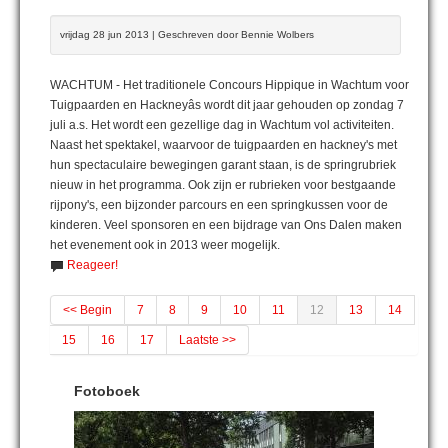
vrijdag 28 jun 2013 | Geschreven door Bennie Wolbers
WACHTUM - Het traditionele Concours Hippique in Wachtum voor
Tuigpaarden en Hackneyâs wordt dit jaar gehouden op zondag 7
juli a.s. Het wordt een gezellige dag in Wachtum vol activiteiten.
Naast het spektakel, waarvoor de tuigpaarden en hackney's met
hun spectaculaire bewegingen garant staan, is de springrubriek
nieuw in het programma. Ook zijn er rubrieken voor bestgaande
rijpony's, een bijzonder parcours en een springkussen voor de
kinderen. Veel sponsoren en een bijdrage van Ons Dalen maken
het evenement ook in 2013 weer mogelijk.
Reageer!
<< Begin
7
8
9
10
11
12
13
14
15
16
17
Laatste >>
Fotoboek