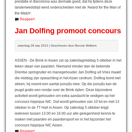
prestatie in Barcelona was dermate goed, dat hij tijdens deze
landenwedstrijd werd onderscheiden met de 'Award for the Man of
the Match'.
Reageer!
Jan Dolfing promoot concours
zaterdag 28 sep 2013 | Geschreven door Bennie Wolbers
ASSEN - De Brink in Assen zal op zaterdagmiddag 5 oktober in het
teken staan van paarden. Niemand minder dan de bekende
Drentse springruiter en manegehouder Jan Dolfing uit Vries maakt
die middag zijn opwachting in het Asser centrum. Dolfing komt niet
alleen, hij neemt een aantal ponyâs mee. Op die ponyâs kan de
jeugd gratis een rondje over de Brink rijden. Deze bijzondere
activiteit wordt gehouden om extra aandacht te vestigen op het
concours hippique NIC. Dat wordt gehouden van 10 tot en met 13
oktober in de TT Hall in Assen. Op zaterdag 5 oktober krijgt
iedereen tussen 13.00 en 16.00 uur alle gelegenheid kennis te
maken met paarden en paardensport en in het bijzonder het
concours hippique NIC Assen.
Reageer!