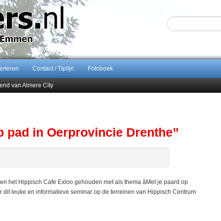
erteren
Contact / Tiplijn
Fotoboek
end van Almere City
ontract bij FC Emmen
 september 2026 terug naar Zuidlaren
Sijbom-Maatje
p pad in Oerprovincie Drenthe”
n het Hippisch Cafe Exloo gehouden met als thema âMet je paard op
r dit leuke en informatieve seminar op de terreinen van Hippisch Centrum