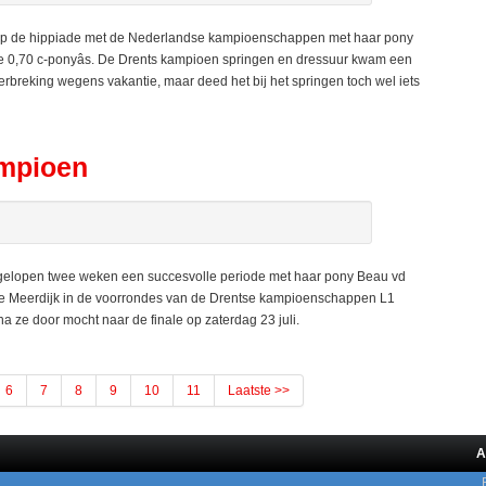
op de hippiade met de Nederlandse kampioenschappen met haar pony
 0,70 c-ponyâs. De Drents kampioen springen en dressuur kwam een
rbreking wegens vakantie, maar deed het bij het springen toch wel iets
ampioen
afgelopen twee weken een succesvolle periode met haar pony Beau vd
e Meerdijk in de voorrondes van de Drentse kampioenschappen L1
 ze door mocht naar de finale op zaterdag 23 juli.
6
7
8
9
10
11
Laatste >>
A