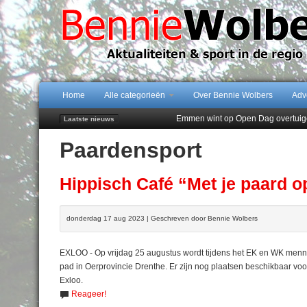
Home
Alle categorieën
Over Bennie Wolbers
Adv
Emmen wint op Open Dag overtuig
Laatste nieuws
Daan Lambers tekent eerste profc
Paardensport
Jubileumfeest 35 jaar De Amer
Hunzeloopwandeltocht keert op 19
102 kaarsen voor eeuwling Mieke 
Hippisch Café “Met je paard o
donderdag 17 aug 2023 | Geschreven door Bennie Wolbers
EXLOO - Op vrijdag 25 augustus wordt tijdens het EK en WK menne
pad in Oerprovincie Drenthe. Er zijn nog plaatsen beschikbaar voo
Exloo.
Reageer!