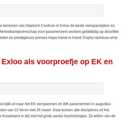
e terreinen van Hippisch Centrum in Exloo de beste vierspanrijders en
ereldkampioenschap voor paramenners worden gelijktijdig op dezelfde
sloten de prestigieuze prinses Haya Hand-in-Hand Trophy opnieuw uit te
n Exloo als voorproefje op EK en
oo kijkt uit naar het EK vierspannen en WK paramennen in augustus.
den van 22 tot en met 26 maart. Daar komen alle disciplines uit het
Koopmans is blij met het grote aantal inschrijvingen. Ze willen van de