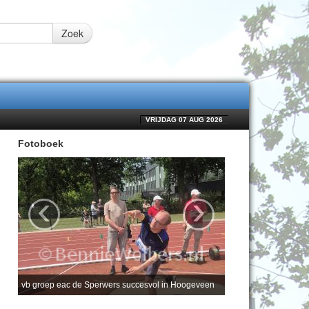
Zoek
VRIJDAG 07 AUG 2026
Fotoboek
‹
›
vb groep eac de Sperwers succesvol in Hoogeveen