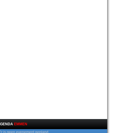
GENDA
EMMEN
Er is geen evenement gepland.