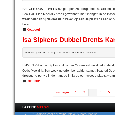
BARGER OOSTERVELD â Afgelopen zaterdag heeft Isa Sipkens 
Beau vd Oude Meerdijk brons gewonnen met springen in de klasse
week geleden bij de dressuur steken op een 8e plaats na een onde
beter.
Reageer!
Isa Sipkens Dubbel Drents K
woensdag 03 aug 2022 | Geschreven door Bennie Wolbers
EMMEN - Voor Isa Sipkens uit Barger Oosterveld werd het in de 
Oude Meerdijk. Een week geleden behaalde Isa met Beau vd Oud
dressuur c-pony s in de manege in Exloo een tweede plaats, waarna
Reageer!
<< Begin
1
2
3
4
5
LAATSTE
NIEUWS
102 kaarsen voor eeuwling Mieke Sijbom-Maatje