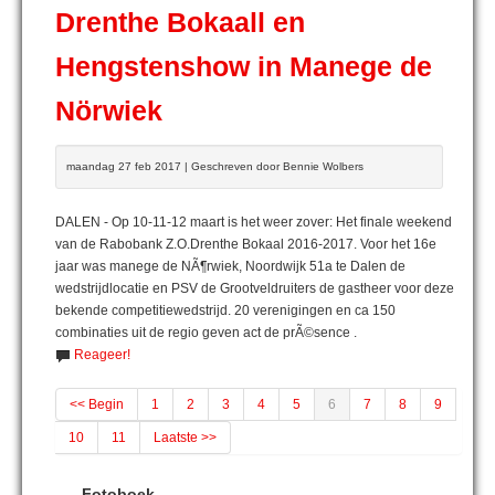
Drenthe Bokaall en
Hengstenshow in Manege de
Nörwiek
maandag 27 feb 2017 | Geschreven door Bennie Wolbers
DALEN - Op 10-11-12 maart is het weer zover: Het finale weekend
van de Rabobank Z.O.Drenthe Bokaal 2016-2017. Voor het 16e
jaar was manege de NÃ¶rwiek, Noordwijk 51a te Dalen de
wedstrijdlocatie en PSV de Grootveldruiters de gastheer voor deze
bekende competitiewedstrijd. 20 verenigingen en ca 150
combinaties uit de regio geven act de prÃ©sence .
Reageer!
<< Begin
1
2
3
4
5
6
7
8
9
10
11
Laatste >>
Fotoboek