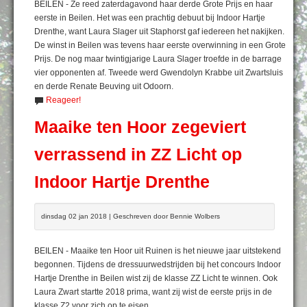
BEILEN - Ze reed zaterdagavond haar derde Grote Prijs en haar
eerste in Beilen. Het was een prachtig debuut bij Indoor Hartje
Drenthe, want Laura Slager uit Staphorst gaf iedereen het nakijken.
De winst in Beilen was tevens haar eerste overwinning in een Grote
Prijs. De nog maar twintigjarige Laura Slager troefde in de barrage
vier opponenten af. Tweede werd Gwendolyn Krabbe uit Zwartsluis
en derde Renate Beuving uit Odoorn.
Reageer!
Maaike ten Hoor zegeviert
verrassend in ZZ Licht op
Indoor Hartje Drenthe
dinsdag 02 jan 2018 | Geschreven door Bennie Wolbers
BEILEN - Maaike ten Hoor uit Ruinen is het nieuwe jaar uitstekend
begonnen. Tijdens de dressuurwedstrijden bij het concours Indoor
Hartje Drenthe in Beilen wist zij de klasse ZZ Licht te winnen. Ook
Laura Zwart startte 2018 prima, want zij wist de eerste prijs in de
klasse Z2 voor zich op te eisen.