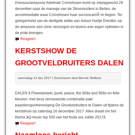
Dressuuramazone Adelinde Cornelissen komt op vrijdagavond 29
december naar de manege van de Stroomruiters in Beilen, de
accommodatie waar Cornelissen haar succescarriÃ¨re begon. Ter
gelegenheid van de dertigste editie van Indoor Hartje Drenthe zal
de amazone een clinic verzorgen en tevens een eigen optreden in
de piste brengen.
Reageer!
KERSTSHOW DE
GROOTVELDRUITERS DALEN
woensdag 13 dec 2017 | Geschreven door Bennie Wolbers
DALEN â Flowerpower, punk, peace, the 80âs and 90âs en felle
kleuren: met deze verrassende combinatie pakt
paardensportvereniging De Grootveldruiters te Dalen uit tijdens de
kerstshow op zaterdag 16 december 2017. Alles draait om het
thema âQ-music top 500 van het foute uur, editie 2017â
Reageer!