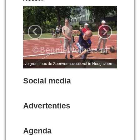
‹
›
vb groep eac de Sperwers succesvol in Hoogeveen
Social media
Advertenties
Agenda