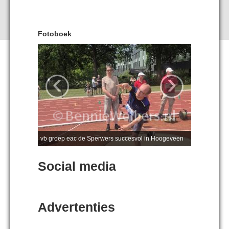
Fotoboek
‹
›
vb groep eac de Sperwers succesvol in Hoogeveen
Social media
Advertenties