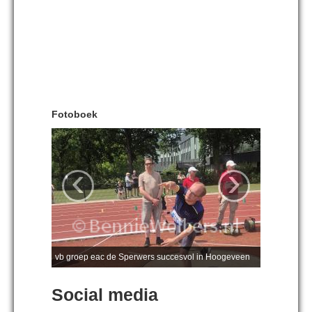
Fotoboek
‹
›
vb groep eac de Sperwers succesvol in Hoogeveen
Social media