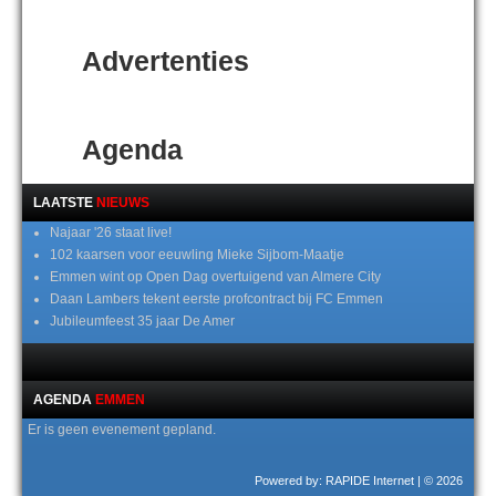
Advertenties
Agenda
LAATSTE
NIEUWS
Najaar '26 staat live!
102 kaarsen voor eeuwling Mieke Sijbom-Maatje
Emmen wint op Open Dag overtuigend van Almere City
Daan Lambers tekent eerste profcontract bij FC Emmen
Jubileumfeest 35 jaar De Amer
AGENDA
EMMEN
Er is geen evenement gepland.
Powered by: RAPIDE Internet
| © 2026